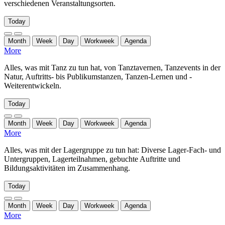
verschiedenen Veranstaltungsorten.
Today
Month
Week
Day
Workweek
Agenda
More
Alles, was mit Tanz zu tun hat, von Tanztavernen, Tanzevents in der
Natur, Auftritts- bis Publikumstanzen, Tanzen-Lernen und -
Weiterentwickeln.
Today
Month
Week
Day
Workweek
Agenda
More
Alles, was mit der Lagergruppe zu tun hat: Diverse Lager-Fach- und
Untergruppen, Lagerteilnahmen, gebuchte Auftritte und
Bildungsaktivitäten im Zusammenhang.
Today
Month
Week
Day
Workweek
Agenda
More