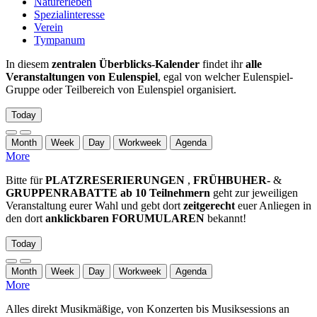
Naturerleben
Spezialinteresse
Verein
Tympanum
In diesem
zentralen Überblicks-Kalender
findet ihr
alle
Veranstaltungen von Eulenspiel
, egal von welcher Eulenspiel-
Gruppe oder Teilbereich von Eulenspiel organisiert.
Today
Month
Week
Day
Workweek
Agenda
More
Bitte für
PLATZRESERIERUNGEN
,
FRÜHBUHER-
&
GRUPPENRABATTE ab 10 Teilnehmern
geht zur jeweiligen
Veranstaltung eurer Wahl und gebt dort
zeitgerecht
euer Anliegen in
den dort
anklickbaren FORUMULAREN
bekannt!
Today
Month
Week
Day
Workweek
Agenda
More
Alles direkt Musikmäßige, von Konzerten bis Musiksessions an