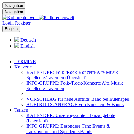
Navigation
Navigation
Login
Register
English
Deutsch
English
TERMINE
Konzerte
KALENDER: Folk-/Rock-Konzerte Alte Musik
Spielleute-Tavernen (Übersicht)
INFO-GRUPPE: Folk-/Rock-Konzerte Alte Musik
Spielleute-Tavernen
VORSCHLAG für neue Auftritts-Band bei Eulenspiel
AUFTRITTS-ANFRAGE von Künstlern & Bands
Tanzen
KALENDER: Unsere gesamten Tanzangebote
(Übersicht)
INFO-GRUPPE: Besondere Tanz-Events &
Tanztavernen mit Spielleute-Bands