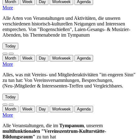
Month
Week
Day
Workweek
Agenda
More
Alle Arten von Veranstaltungen und Aktivitäten, die unseren
verschiedenen historisch-kulturellen Neigungen und Interessen
entsprechen. Von "Bogenschießen", Laien-Gesangs- & Musizier-
Abenden, bis Themenabende im Tympanum
Today
Month
Week
Day
Workweek
Agenda
More
Alles, was mit Vereins- und Mitgliederaktivitäten "im engeren Sinn"
zu tun hat: Von Vereinsversammlungen, Besprechungen,
(Neu-)Mitglieder & Interessenten-Treffen und Vergleichbares.
Today
Month
Week
Day
Workweek
Agenda
More
Alle Veranstaltungen, die im
Tympanum
, unserem
multifunktionalen "Vereinszentrum-Kulturstätte-
Bildungsraum"
zu tun hat