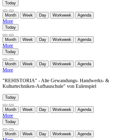
Today
Month
Week
Day
Workweek
Agenda
More
Today
Month
Week
Day
Workweek
Agenda
More
Today
Month
Week
Day
Workweek
Agenda
More
"REHISTORIA" - Alte Gewandungs- Handwerks- &
Kulturtechniken-Aufbauschule" von Eulenspiel
Today
Month
Week
Day
Workweek
Agenda
More
Today
Month
Week
Day
Workweek
Agenda
More