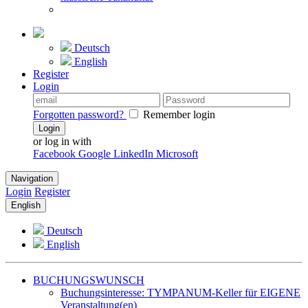
Deutsch
English
Register
Login
Forgotten password?
Remember login
Login
or log in with
Facebook
Google
LinkedIn
Microsoft
Navigation
Login
Register
English
Deutsch
English
BUCHUNGSWUNSCH
Buchungsinteresse: TYMPANUM-Keller für EIGENE
Veranstaltung(en)