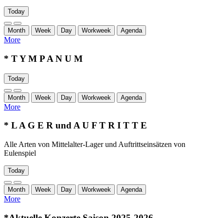
Today
Month
Week
Day
Workweek
Agenda
More
* T Y M P A N U M
Today
Month
Week
Day
Workweek
Agenda
More
* L A G E R und A U F T R I T T E
Alle Arten von Mittelalter-Lager und Auftrittseinsätzen von
Eulenspiel
Today
Month
Week
Day
Workweek
Agenda
More
*Aktuelle Konzerte Saison 2025-2026