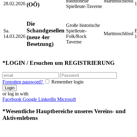
traditionelle
Martinsschlössl
28.02.2026
1
(OÖ)
Spielleute-Taverne
Die
Große historische
Schandgesellen
Sa.
Spielleute-
E
Martinsschlössl
14.03.2026
Folk/Rock
1
(neue 4er
Taverne
Besetzung)
*LOGIN / Ersuchen um REGISTRIERUNG
Forgotten password?
Remember login
Login
or log in with
Facebook
Google
LinkedIn
Microsoft
*Wesentliche Hauptbereiche unseres Vereins- und
Aktivenlebens