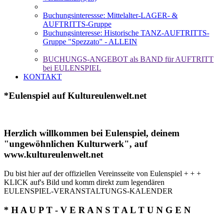
Buchungsinteressse: Mittelalter-LAGER- &
AUFTRITTS-Gruppe
Buchungsinteresse: Historische TANZ-AUFTRITTS-
Gruppe "Spezzato" - ALLEIN
BUCHUNGS-ANGEBOT als BAND für AUFTRITT
bei EULENSPIEL
KONTAKT
*Eulenspiel auf Kultureulenwelt.net
Herzlich willkommen bei Eulenspiel, deinem
"ungewöhnlichen Kulturwerk", auf
www.kultureulenwelt.net
Du bist hier auf der offiziellen Vereinsseite von Eulenspiel + + +
KLICK auf's Bild und komm direkt zum legendären
EULENSPIEL-VERANSTALTUNGS-KALENDER
* H A U P T - V E R A N S T A L T U N G E N