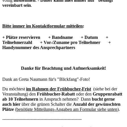
völlig
ausnehmen
. -
Daher kann alles immer nur "bedingt"
vereinbart sein
.
Bitte immer im Kontaktformular mitteilen
:
+ Plätze reservieren
+ Bandname
+ Datum
+
Teilnehmerzahl
+ Vor-/Zuname pro Teilnehmer
+
Handynummer des Ansprechpartners
Danke für Beachtung und Aufmerksamkeit!
Dank an Greta Naumann für's "Blickfang"-Foto!
Du möchtest
im Rahmen der Frühbucher-Frist
(siehe bei der
Veranstaltung) den
Frühbucher-Rabatt
oder den
Gruppenrabatt
ab 10 Teilnehmern
in Anspruch nehmen? Dann
bucht gerne
auch hier
über die grünen Schalter die
Anzahl der gewünschten
Plätze
(
benötigte Mitteilungs-Angaben am Formular siehe unten
).
--------------------------------------------------------