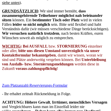
siehe unten
).
GRUNDSÄTZLICH
:
Wir sind immer bemüht,
dass
zusammengehörende Teilnehmer möglichst nah beieinander
sitzen
können. Ein
bestimmter Tisch oder Platz
wird in vielen
Fällen
leider so nicht
möglich
sein. Bitte seid flexibel und habt
Verständnis dafür (wir müssen verschiedene Dinge berücksichtigen).
Wir versuchen natürlich trotzdem
, nach besten Kräften, euren
Wünschen soweit als möglich zu entsprechen.
WICHTIG
: Bei AU
SFALL
bzw.
STORNIERUNG
einzelner
oder aller,
bitte uns diesen Umstand unverzüglich via unser
Kontaktformular bekanntgeben
, damit wir wissen, woran wir
sind und Plätze anderweitig vergeben können. Bei
Unterbleibung
von Ausfalls- bzw. Stornierungsmeldungen
werden diese in
Zukunft
voraus-zahlungspflichtig
!
Zum Platzanzahl-Reservierungs-Formular
- Ihr erhaltet zeitnah Rückmeldung in Folge.
ACHTUNG: Höhere Gewalt
,
Irrtümer, menschliches Versagen
und Vergleichbares kann man im Einzelfall leider nie