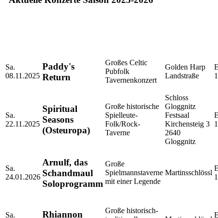
Großes Celtic
Paddy's
Sa.
Golden Harp
E
Pubfolk
08.11.2025
Landstraße
1
Return
Tavernenkonzert
Schloss
Große historische
Gloggnitz
Spiritual
Sa.
Spielleute-
Festsaal
E
Seasons
22.11.2025
Folk/Rock-
Kirchensteig 3
1
(Osteuropa)
Taverne
2640
Gloggnitz
Arnulf, das
Große
Sa.
E
Schandmaul
Spielmannstaverne
Martinsschlössl
24.01.2026
1
mit einer Legende
Soloprogramm
Große historisch-
Rhiannon
Sa.
E