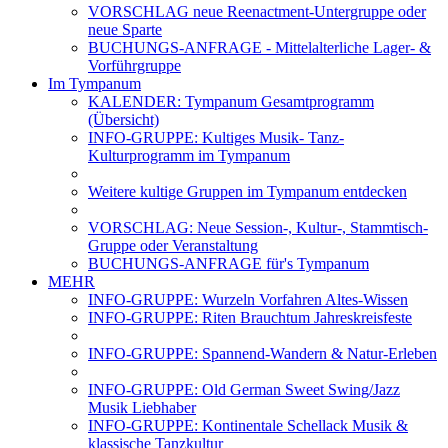
VORSCHLAG neue Reenactment-Untergruppe oder
neue Sparte
BUCHUNGS-ANFRAGE - Mittelalterliche Lager- &
Vorführgruppe
Im Tympanum
KALENDER: Tympanum Gesamtprogramm
(Übersicht)
INFO-GRUPPE: Kultiges Musik- Tanz-
Kulturprogramm im Tympanum
Weitere kultige Gruppen im Tympanum entdecken
VORSCHLAG: Neue Session-, Kultur-, Stammtisch-
Gruppe oder Veranstaltung
BUCHUNGS-ANFRAGE für's Tympanum
MEHR
INFO-GRUPPE: Wurzeln Vorfahren Altes-Wissen
INFO-GRUPPE: Riten Brauchtum Jahreskreisfeste
INFO-GRUPPE: Spannend-Wandern & Natur-Erleben
INFO-GRUPPE: Old German Sweet Swing/Jazz
Musik Liebhaber
INFO-GRUPPE: Kontinentale Schellack Musik &
klassische Tanzkultur