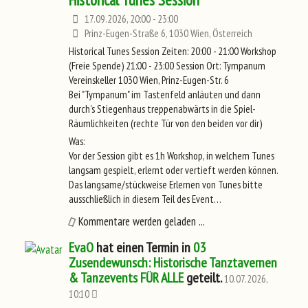
17.09.2026, 20:00 - 23:00
Prinz-Eugen-Straße 6, 1030 Wien, Österreich
Historical Tunes Session Zeiten: 20:00 - 21:00 Workshop
(Freie Spende) 21:00 - 23:00 Session Ort: Tympanum
Vereinskeller 1030 Wien, Prinz-Eugen-Str. 6
Bei "Tympanum" im Tastenfeld anläuten und dann
durch's Stiegenhaus treppenabwärts in die Spiel-
Räumlichkeiten (rechte Tür von den beiden vor dir)
Was:
Vor der Session gibt es 1h Workshop, in welchem Tunes
langsam gespielt, erlernt oder vertieft werden können.
Das langsame/stückweise Erlernen von Tunes bitte
ausschließlich in diesem Teil des Event…
Kommentare werden geladen ...
EvaO
hat einen Termin in
03
Zusendewunsch: Historische Tanztavernen
& Tanzevents FÜR ALLE
geteilt.
10.07.2026,
10:10