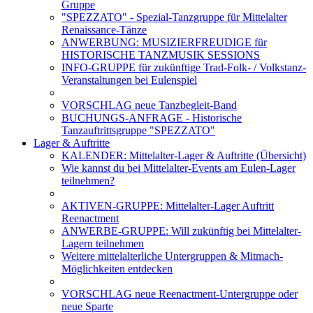
Gruppe
"SPEZZATO" - Spezial-Tanzgruppe für Mittelalter
Renaissance-Tänze
ANWERBUNG: MUSIZIERFREUDIGE für
HISTORISCHE TANZMUSIK SESSIONS
INFO-GRUPPE für zukünftige Trad-Folk- / Volkstanz-
Veranstaltungen bei Eulenspiel
VORSCHLAG neue Tanzbegleit-Band
BUCHUNGS-ANFRAGE - Historische
Tanzauftrittsgruppe "SPEZZATO"
Lager & Auftritte
KALENDER: Mittelalter-Lager & Auftritte (Übersicht)
Wie kannst du bei Mittelalter-Events am Eulen-Lager
teilnehmen?
AKTIVEN-GRUPPE: Mittelalter-Lager Auftritt
Reenactment
ANWERBE-GRUPPE: Will zukünftig bei Mittelalter-
Lagern teilnehmen
Weitere mittelalterliche Untergruppen & Mitmach-
Möglichkeiten entdecken
VORSCHLAG neue Reenactment-Untergruppe oder
neue Sparte