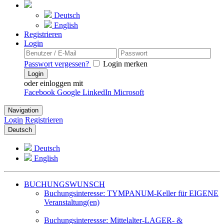
Deutsch
English
Registrieren
Login
Passwort vergessen?
Login merken
Login
oder einloggen mit
Facebook
Google
LinkedIn
Microsoft
Navigation
Login
Registrieren
Deutsch
Deutsch
English
BUCHUNGSWUNSCH
Buchungsinteresse: TYMPANUM-Keller für EIGENE
Veranstaltung(en)
Buchungsinteressse: Mittelalter-LAGER- &