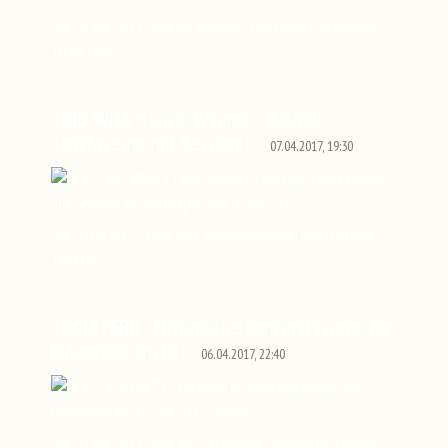
Am 08.04.2017 fand im schönen The Golden Harp Pub
1030 eine…
TRIO WHA + Lucie Wagner - Balfolk-
Tanztaverne mit Session f…
07.04.2017, 19:30
Am 07.04.2017 fand eine wunderbare Balfolk/Tradfolk
Tanztav…
TROLLFERD - Historische Konzerttaverne für
Eulenspiel am 01…
06.04.2017, 22:40
Am 01.04.2017 fand die historische Spielleute-Taverne