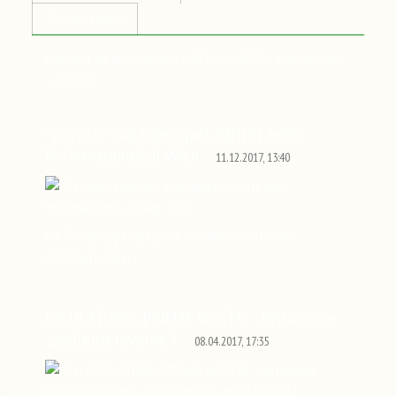
Zufalls-Videos
Hier seht ihr die neuesten VIDEO-GALERIEN aller Bereiche
auf K.E.W.
Spezzato von Eulenspiel Auftritt beim
Reformationsball Wien…
11.12.2017, 13:40
Die Tanzgruppe Spezzato aus Wien tanzt beim
Reformationsbal…
JOCULATORES PRIMAE NOCTIS - Historische
Spielleutetaverne f…
08.04.2017, 17:35