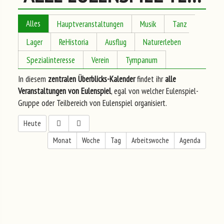
Alles
Hauptveranstaltungen
Musik
Tanz
Lager
ReHistoria
Ausflug
Naturerleben
Spezialinteresse
Verein
Tympanum
In diesem
zentralen Überblicks-Kalender
findet ihr
alle
Veranstaltungen von Eulenspiel
, egal von welcher Eulenspiel-
Gruppe oder Teilbereich von Eulenspiel organisiert.
Heute
Monat
Woche
Tag
Arbeitswoche
Agenda