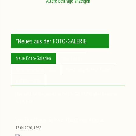
Ältere Beiträge anzeigen
*Neues aus der FOTO-GALERIE
Neue Foto-Galerien
Neue Fotos
Best bewertete Fotos
Meist aufgerufene Fotos
Zufalls-Fotos
Hier seht ihr die neuesten FOTO-GALERIEN aller Bereiche
auf K.E.W.
Les Bouffons, Schwerttanz von Arbeau
13.04.2020, 15:38