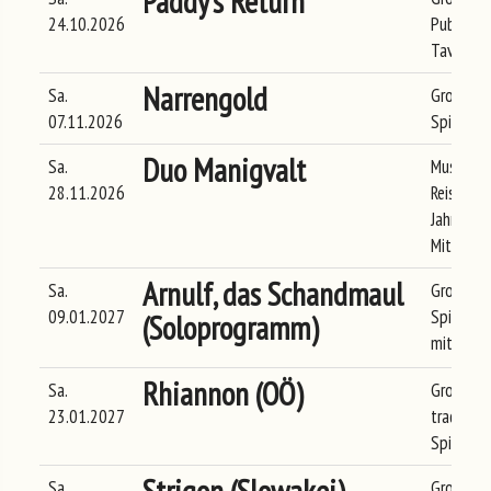
Paddy's Return
24.10.2026
Pubfolk
Tavernen
Narrengold
Sa.
Große Fo
07.11.2026
Spielleu
Duo Manigvalt
Sa.
Musikalis
28.11.2026
Reise 40
Jahrhund
Mittelalt
Arnulf, das Schandmaul
Sa.
Große
09.01.2027
Spielman
(Soloprogramm)
mit eine
Rhiannon (OÖ)
Sa.
Große his
23.01.2027
tradition
Spielleu
Sa.
Große my