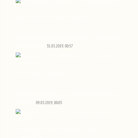
Aufführung
des
Schwerttanzes von Arbeau, les Bouffons, in d…
2019 03 23 ENSEMBLE LAKRITZ - Historische
Tanztaverne
31.03.2019, 00:57
Fotos by Markus Heidegger
2019 03 02 BOXTY - Irish-Pubfolk Tavernen-
Konzert
09.03.2019, 00:05
Am Samstag, 02.03.2019, fand zum 2. Mal ein
fulminantes Iri…