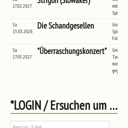
Strigon (Slowakei)
27.02.2027
mittelalt
Spielleu
Die Schandgesellen
Sa.
Große hi
13.03.2026
Spielleut
Folk/Roc
"Überraschungskonzert"
Sa.
Große Sp
27.03.2027
Taverne -
noch bek
gegeben
*LOGIN / Ersuchen um REGISTRIERUNG