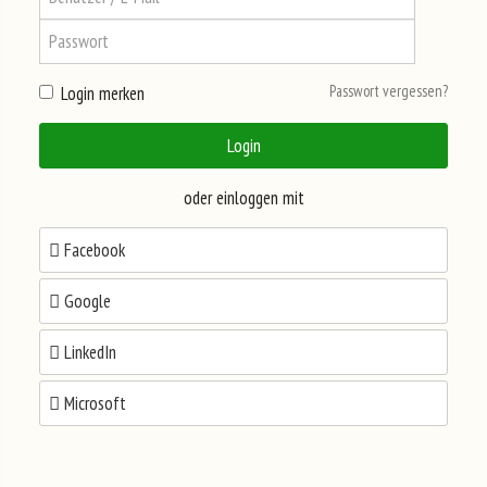
Passwort vergessen?
Login merken
PLÄTZE-
Login
RESERVIERUNG
oder einloggen mit
Facebook
+++
Google
FRÜHBUCHER
LinkedIn
+++
Microsoft
GRUPPENRABATT
Registrier'