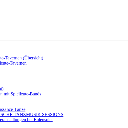
e-Tavernen (Übersicht)
eute-Tavernen
t)
mit Spielleute-Bands
issance-Tänze
ISCHE TANZMUSIK SESSIONS
ranstaltungen bei Eulenspiel