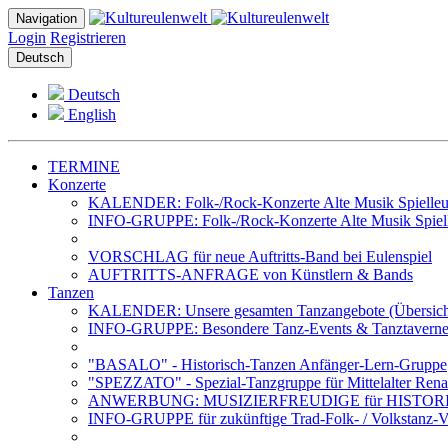
Navigation
Login
Registrieren
Deutsch
Deutsch
English
TERMINE
Konzerte
KALENDER: Folk-/Rock-Konzerte Alte Musik Spielleut
INFO-GRUPPE: Folk-/Rock-Konzerte Alte Musik Spiell
VORSCHLAG für neue Auftritts-Band bei Eulenspiel
AUFTRITTS-ANFRAGE von Künstlern & Bands
Tanzen
KALENDER: Unsere gesamten Tanzangebote (Übersich
INFO-GRUPPE: Besondere Tanz-Events & Tanztavernen 
"BASALO" - Historisch-Tanzen Anfänger-Lern-Gruppe
"SPEZZATO" - Spezial-Tanzgruppe für Mittelalter Rena
ANWERBUNG: MUSIZIERFREUDIGE für HISTOR
INFO-GRUPPE für zukünftige Trad-Folk- / Volkstanz-Ve