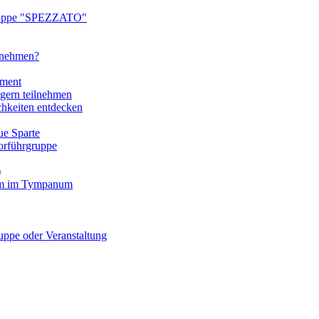
ruppe "SPEZZATO"
ilnehmen?
tment
gern teilnehmen
chkeiten entdecken
e Sparte
rführgruppe
)
mm im Tympanum
pe oder Veranstaltung