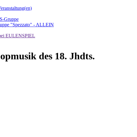
ranstaltung(en)
TS-Gruppe
uppe "Spezzato" - ALLEIN
ei EULENSPIEL
usik des 18. Jhdts.