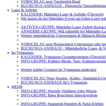
VORSCHLAG neue Tanzbegleit-Band
BUCHUNGS-ANFRAGE - Historische Tanzauftrittsg
Lager & Auftritte
KALENDER: Mittelalter-Lager & Auftritte (Übersicht)
Wie kannst du bei Mittelalter-Events am Eulen-Lager te
AKTIVEN-GRUPPE: Mittelalter-Lager Auftritt Reenac
ANWERBE-GRUPPE: Will zukünftig bei Mittelalter-La
Weitere mittelalterliche Untergruppen & Mitmach-Mögli
VORSCHLAG neue Reenactment-Untergruppe oder neu
BUCHUNGS-ANFRAGE - Mittelalterliche Lager- & Vo
Im Tympanum
KALENDER: Tympanum Gesamtprogramm (Übersicht
INFO-GRUPPE: Kultiges Musik- Tanz- Kulturprogra
Weitere kultige Gruppen im Tympanum entdecken
VORSCHLAG: Neue Session-, Kultur-, Stammtisch-Grup
BUCHUNGS-ANFRAGE für's Tympanum
MEHR
INFO-GRUPPE: Wurzeln Vorfahren Altes-Wissen
INFO-GRUPPE: Riten Brauchtum Jahreskreisfeste
INFO-GRUPPE: Spannend-Wandern & Natur-Erleben