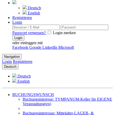
Deutsch
English
Registrieren
Login
Passwort vergessen?
Login merken
Login
oder einloggen mit
Facebook
Google
LinkedIn
Microsoft
Navigation
Login
Registrieren
Deutsch
Deutsch
English
BUCHUNGSWUNSCH
Buchungsinteresse: TYMPANUM-Keller für EIGENE
Veranstaltung(en)
Buchungsinteressse: Mittelalter-LAGER- &