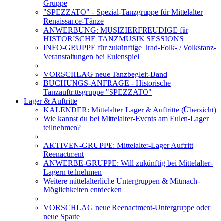
Gruppe
"SPEZZATO" - Spezial-Tanzgruppe für Mittelalter
Renaissance-Tänze
ANWERBUNG: MUSIZIERFREUDIGE für
HISTORISCHE TANZMUSIK SESSIONS
INFO-GRUPPE für zukünftige Trad-Folk- / Volkstanz-
Veranstaltungen bei Eulenspiel
VORSCHLAG neue Tanzbegleit-Band
BUCHUNGS-ANFRAGE - Historische
Tanzauftrittsgruppe "SPEZZATO"
Lager & Auftritte
KALENDER: Mittelalter-Lager & Auftritte (Übersicht)
Wie kannst du bei Mittelalter-Events am Eulen-Lager
teilnehmen?
AKTIVEN-GRUPPE: Mittelalter-Lager Auftritt
Reenactment
ANWERBE-GRUPPE: Will zukünftig bei Mittelalter-
Lagern teilnehmen
Weitere mittelalterliche Untergruppen & Mitmach-
Möglichkeiten entdecken
VORSCHLAG neue Reenactment-Untergruppe oder
neue Sparte