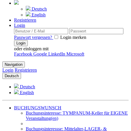
Deutsch
English
Registrieren
Login
Passwort vergessen?
Login merken
Login
oder einloggen mit
Facebook
Google
LinkedIn
Microsoft
Navigation
Login
Registrieren
Deutsch
Deutsch
English
BUCHUNGSWUNSCH
Buchungsinteresse: TYMPANUM-Keller für EIGENE
Veranstaltung(en)
Buchungsinteressse: Mittelalter-LAGER- &