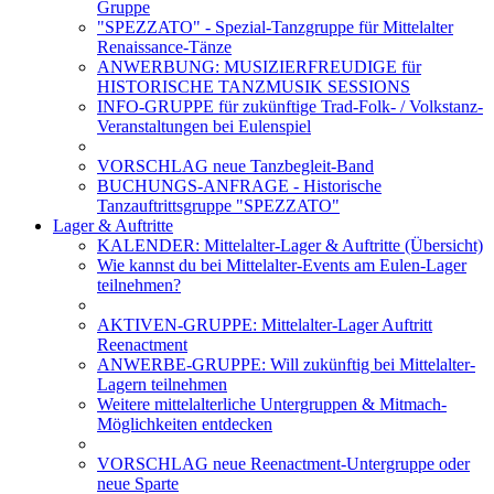
Gruppe
"SPEZZATO" - Spezial-Tanzgruppe für Mittelalter
Renaissance-Tänze
ANWERBUNG: MUSIZIERFREUDIGE für
HISTORISCHE TANZMUSIK SESSIONS
INFO-GRUPPE für zukünftige Trad-Folk- / Volkstanz-
Veranstaltungen bei Eulenspiel
VORSCHLAG neue Tanzbegleit-Band
BUCHUNGS-ANFRAGE - Historische
Tanzauftrittsgruppe "SPEZZATO"
Lager & Auftritte
KALENDER: Mittelalter-Lager & Auftritte (Übersicht)
Wie kannst du bei Mittelalter-Events am Eulen-Lager
teilnehmen?
AKTIVEN-GRUPPE: Mittelalter-Lager Auftritt
Reenactment
ANWERBE-GRUPPE: Will zukünftig bei Mittelalter-
Lagern teilnehmen
Weitere mittelalterliche Untergruppen & Mitmach-
Möglichkeiten entdecken
VORSCHLAG neue Reenactment-Untergruppe oder
neue Sparte