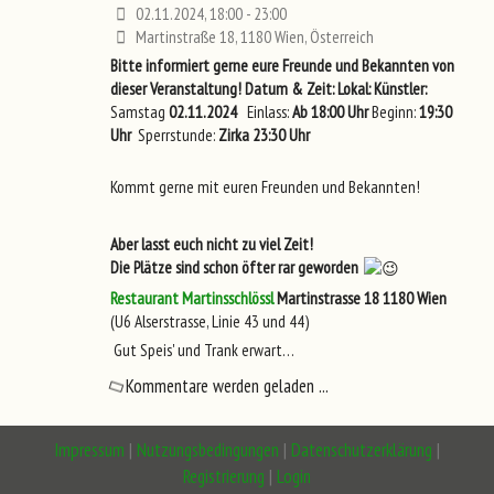
02.11.2024, 18:00 - 23:00
Martinstraße 18, 1180 Wien, Österreich
Bitte informiert gerne eure Freunde und Bekannten von
dieser Veranstaltung!
Datum & Zeit:
Lokal:
Künstler:
Samstag
02.11.2024
Einlass:
Ab 18:00 Uhr
Beginn:
19:30
Uhr
Sperrstunde:
Zirka 23:30 Uhr
Kommt gerne mit euren Freunden und Bekannten!
Aber lasst euch nicht zu viel Zeit!
Die Plätze sind schon öfter rar geworden
Restaurant Martinsschlössl
Martinstrasse 18
1180 Wien
(U6 Alserstrasse, Linie 43 und 44)
Gut Speis' und Trank erwart…
Kommentare werden geladen ...
Impressum
|
Nutzungsbedingungen
|
Datenschutzerklärung
|
Registrierung
|
Login