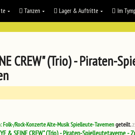
rte
Tanzen
Lager & Auftritte
Im Ty
 CREW" (Trio) - Piraten-Spi
en
 Folk-/Rock-Konzerte Alte-Musik Spielleute-Tavernen
geteilt.
2
E & SEINE CREW" (Trio) - Piraten-Spielleutetaverne - 