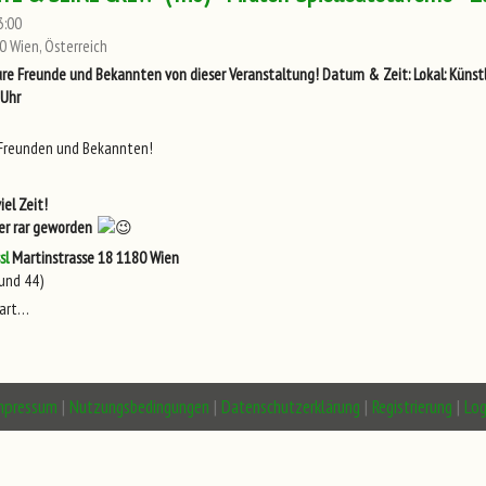
3:00
0 Wien, Österreich
ure Freunde und Bekannten von dieser Veranstaltung!
Datum & Zeit:
Lokal:
Künstl
 Uhr
Freunden und Bekannten!
iel Zeit!
ter rar geworden
sl
Martinstrasse 18
1180 Wien
 und 44)
wart…
mpressum
|
Nutzungsbedingungen
|
Datenschutzerklärung
|
Registrierung
|
Log