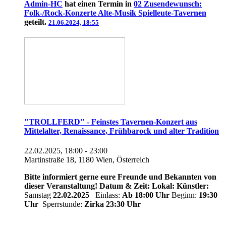
Admin-HC
hat einen Termin in
02 Zusendewunsch:
Folk-/Rock-Konzerte Alte-Musik Spielleute-Tavernen
geteilt.
21.06.2024, 18:55
"TROLLFERD" - Feinstes Tavernen-Konzert aus
Mittelalter, Renaissance, Frühbarock und alter Tradition
22.02.2025, 18:00 - 23:00
Martinstraße 18, 1180 Wien, Österreich
Bitte informiert gerne eure Freunde und Bekannten von
dieser Veranstaltung!
Datum & Zeit:
Lokal:
Künstler:
Samstag
22.02.2025
Einlass:
Ab 18:00 Uhr
Beginn:
19:30
Uhr
Sperrstunde:
Zirka 23:30 Uhr