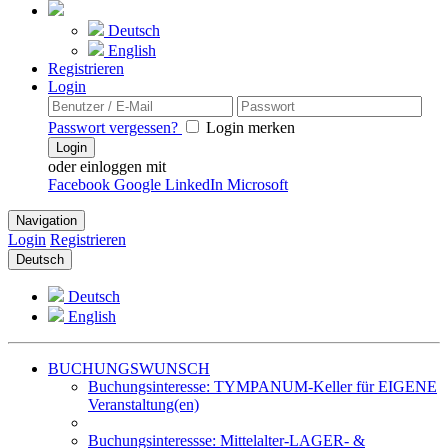
Deutsch
English
Registrieren
Login
Passwort vergessen?
Login merken
Login
oder einloggen mit
Facebook
Google
LinkedIn
Microsoft
Navigation
Login
Registrieren
Deutsch
Deutsch
English
BUCHUNGSWUNSCH
Buchungsinteresse: TYMPANUM-Keller für EIGENE
Veranstaltung(en)
Buchungsinteressse: Mittelalter-LAGER- &