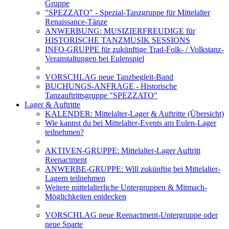
Gruppe
"SPEZZATO" - Spezial-Tanzgruppe für Mittelalter
Renaissance-Tänze
ANWERBUNG: MUSIZIERFREUDIGE für
HISTORISCHE TANZMUSIK SESSIONS
INFO-GRUPPE für zukünftige Trad-Folk- / Volkstanz-
Veranstaltungen bei Eulenspiel
VORSCHLAG neue Tanzbegleit-Band
BUCHUNGS-ANFRAGE - Historische
Tanzauftrittsgruppe "SPEZZATO"
Lager & Auftritte
KALENDER: Mittelalter-Lager & Auftritte (Übersicht)
Wie kannst du bei Mittelalter-Events am Eulen-Lager
teilnehmen?
AKTIVEN-GRUPPE: Mittelalter-Lager Auftritt
Reenactment
ANWERBE-GRUPPE: Will zukünftig bei Mittelalter-
Lagern teilnehmen
Weitere mittelalterliche Untergruppen & Mitmach-
Möglichkeiten entdecken
VORSCHLAG neue Reenactment-Untergruppe oder
neue Sparte