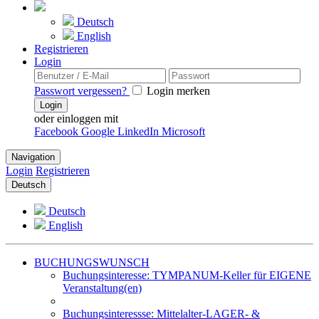
Deutsch
English
Registrieren
Login
Passwort vergessen?
Login merken
Login
oder einloggen mit
Facebook
Google
LinkedIn
Microsoft
Navigation
Login
Registrieren
Deutsch
Deutsch
English
BUCHUNGSWUNSCH
Buchungsinteresse: TYMPANUM-Keller für EIGENE
Veranstaltung(en)
Buchungsinteressse: Mittelalter-LAGER- &