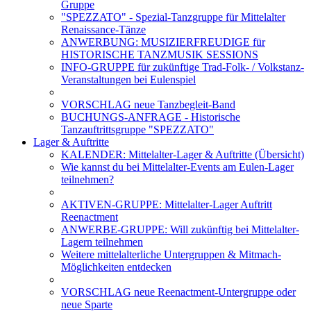
Gruppe
"SPEZZATO" - Spezial-Tanzgruppe für Mittelalter
Renaissance-Tänze
ANWERBUNG: MUSIZIERFREUDIGE für
HISTORISCHE TANZMUSIK SESSIONS
INFO-GRUPPE für zukünftige Trad-Folk- / Volkstanz-
Veranstaltungen bei Eulenspiel
VORSCHLAG neue Tanzbegleit-Band
BUCHUNGS-ANFRAGE - Historische
Tanzauftrittsgruppe "SPEZZATO"
Lager & Auftritte
KALENDER: Mittelalter-Lager & Auftritte (Übersicht)
Wie kannst du bei Mittelalter-Events am Eulen-Lager
teilnehmen?
AKTIVEN-GRUPPE: Mittelalter-Lager Auftritt
Reenactment
ANWERBE-GRUPPE: Will zukünftig bei Mittelalter-
Lagern teilnehmen
Weitere mittelalterliche Untergruppen & Mitmach-
Möglichkeiten entdecken
VORSCHLAG neue Reenactment-Untergruppe oder
neue Sparte