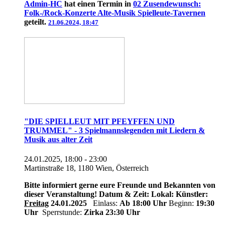
Admin-HC
hat einen Termin in
02 Zusendewunsch:
Folk-/Rock-Konzerte Alte-Musik Spielleute-Tavernen
geteilt.
21.06.2024, 18:47
"DIE SPIELLEUT MIT PFEYFFEN UND
TRUMMEL" - 3 Spielmannslegenden mit Liedern &
Musik aus alter Zeit
24.01.2025, 18:00 - 23:00
Martinstraße 18, 1180 Wien, Österreich
Bitte informiert gerne eure Freunde und Bekannten von
dieser Veranstaltung!
Datum & Zeit:
Lokal:
Künstler:
Freitag
24.01.2025
Einlass:
Ab 18:00 Uhr
Beginn:
19:30
Uhr
Sperrstunde:
Zirka 23:30 Uhr