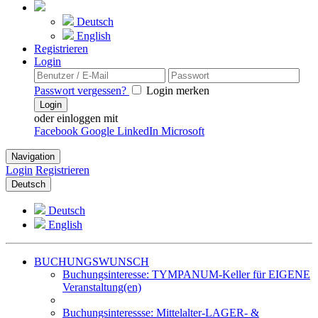
Deutsch
English
Registrieren
Login
Passwort vergessen?
Login merken
Login
oder einloggen mit
Facebook
Google
LinkedIn
Microsoft
Navigation
Login
Registrieren
Deutsch
Deutsch
English
BUCHUNGSWUNSCH
Buchungsinteresse: TYMPANUM-Keller für EIGENE
Veranstaltung(en)
Buchungsinteressse: Mittelalter-LAGER- &