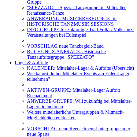
Gruppe
"SPEZZATO" - Spezial-Tanzgruppe für Mittelalter
Renaissance-Tänze
ANWERBUNG: MUSIZIERFREUDIGE für
HISTORISCHE TANZMUSIK SESSIONS
INFO-GRUPPE für zukünftige Trad-Folk- / Volkstanz-
Veranstaltungen bei Eulenspiel
VORSCHLAG neue Tanzbegleit-Band
BUCHUNGS-ANFRAGE - Historische
Tanzauftrittsgruppe "SPEZZATO"
Lager & Auftritte
KALENDER: Mittelalter-Lager & Auftritte (Übersicht)
Wie kannst du bei Mittelalter-Events am Eulen-Lager
teilnehmen?
AKTIVEN-GRUPPE: Mittelalter-Lager Auftritt
Reenactment
ANWERBE-GRUPPE: Will zukünftig bei Mittelalter-
Lagern teilnehmen
Weitere mittelalterliche Untergruppen & Mitmach-
Möglichkeiten entdecken
VORSCHLAG neue Reenactment-Untergruppe oder
neue Sparte