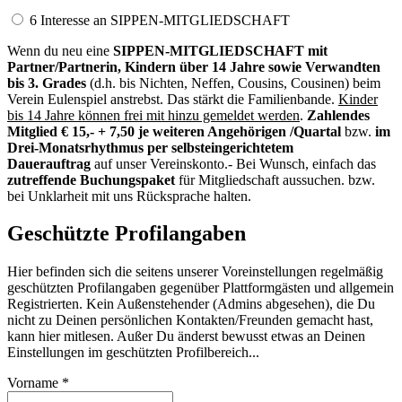
6 Interesse an SIPPEN-MITGLIEDSCHAFT
Wenn du neu eine
SIPPEN-MITGLIEDSCHAFT mit
Partner/Partnerin, Kindern über 14 Jahre sowie Verwandten
bis 3. Grades
(d.h. bis Nichten, Neffen, Cousins, Cousinen) beim
Verein Eulenspiel anstrebst. Das stärkt die Familienbande.
Kinder
bis 14 Jahre können frei mit hinzu gemeldet werden
.
Zahlendes
Mitglied € 15,- + 7,50 je weiteren Angehörigen /Quartal
bzw.
im
Drei-Monatsrhythmus per selbsteingerichtetem
Dauerauftrag
auf unser Vereinskonto.- Bei Wunsch, einfach das
zutreffende Buchungspaket
für Mitgliedschaft aussuchen. bzw.
bei Unklarheit mit uns Rücksprache halten.
Geschützte Profilangaben
Hier befinden sich die seitens unserer Voreinstellungen regelmäßig
geschützten Profilangaben gegenüber Plattformgästen und allgemein
Registrierten. Kein Außenstehender (Admins abgesehen), die Du
nicht zu Deinen persönlichen Kontakten/Freunden gemacht hast,
kann hier mitlesen. Außer Du änderst bewusst etwas an Deinen
Einstellungen im geschützten Profilbereich...
Vor
nam
e *