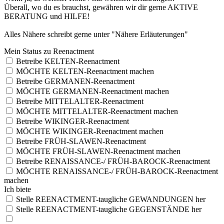
Überall, wo du es brauchst, gewähren wir dir gerne AKTIVE
BERATUNG und HILFE!
Alles Nähere schreibt gerne unter "Nähere Erläuterungen"
Mei
n Sta
tus
zu Ree
nac
tme
nt
Betreibe KELTEN-Reenactment
MÖCHTE KELTEN-Reenactment machen
Betreibe GERMANEN-Reenactment
MÖCHTE GERMANEN-Reenactment machen
Betreibe MITTELALTER-Reenactment
MÖCHTE MITTELALTER-Reenactment machen
Betreibe WIKINGER-Reenactment
MÖCHTE WIKINGER-Reenactment machen
Betreibe FRÜH-SLAWEN-Reenactment
MÖCHTE FRÜH-SLAWEN-Reenactment machen
Betreibe RENAISSANCE-/ FRÜH-BAROCK-Reenactment
MÖCHTE RENAISSANCE-/ FRÜH-BAROCK-Reenactment
machen
Ich
bie
te
Stelle REENACTMENT-taugliche GEWANDUNGEN her
Stelle REENACTMENT-taugliche GEGENSTÄNDE her