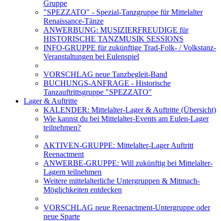
Gruppe
"SPEZZATO" - Spezial-Tanzgruppe für Mittelalter
Renaissance-Tänze
ANWERBUNG: MUSIZIERFREUDIGE für
HISTORISCHE TANZMUSIK SESSIONS
INFO-GRUPPE für zukünftige Trad-Folk- / Volkstanz-
Veranstaltungen bei Eulenspiel
VORSCHLAG neue Tanzbegleit-Band
BUCHUNGS-ANFRAGE - Historische
Tanzauftrittsgruppe "SPEZZATO"
Lager & Auftritte
KALENDER: Mittelalter-Lager & Auftritte (Übersicht)
Wie kannst du bei Mittelalter-Events am Eulen-Lager
teilnehmen?
AKTIVEN-GRUPPE: Mittelalter-Lager Auftritt
Reenactment
ANWERBE-GRUPPE: Will zukünftig bei Mittelalter-
Lagern teilnehmen
Weitere mittelalterliche Untergruppen & Mitmach-
Möglichkeiten entdecken
VORSCHLAG neue Reenactment-Untergruppe oder
neue Sparte