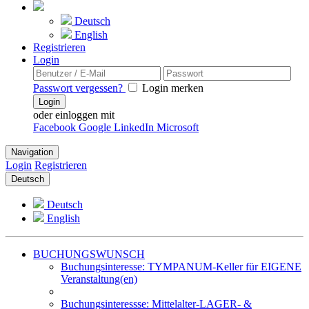
Deutsch
English
Registrieren
Login
Passwort vergessen?
Login merken
Login
oder einloggen mit
Facebook
Google
LinkedIn
Microsoft
Navigation
Login
Registrieren
Deutsch
Deutsch
English
BUCHUNGSWUNSCH
Buchungsinteresse: TYMPANUM-Keller für EIGENE
Veranstaltung(en)
Buchungsinteressse: Mittelalter-LAGER- &