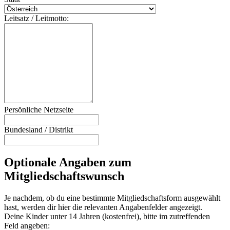
Lei
tsa
tz / Lei
tmo
tto
:
Per
sön
lic
he Net
zse
ite
Bun
des
lan
d / Dis
tri
kt
Optionale Angaben zum
Mitgliedschaftswunsch
Je nachdem, ob du eine bestimmte Mitgliedschaftsform ausgewählt
hast, werden dir hier die relevanten Angabenfelder angezeigt.
Deine Kinder unter 14 Jahren (kostenfrei), bitte im zutreffenden
Feld angeben: