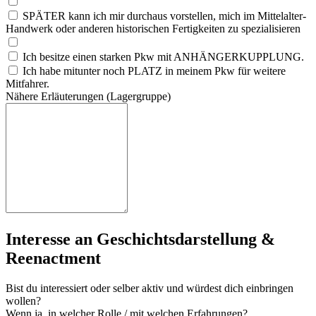
SPÄTER kann ich mir durchaus vorstellen, mich im Mittelalter-
Handwerk oder anderen historischen Fertigkeiten zu spezialisieren
Ich besitze einen starken Pkw mit ANHÄNGERKUPPLUNG.
Ich habe mitunter noch PLATZ in meinem Pkw für weitere
Mitfahrer.
Näh
ere
Erl
äut
eru
nge
n (La
ger
gru
ppe
)
Interesse an Geschichtsdarstellung &
Reenactment
Bist du interessiert oder selber aktiv und würdest dich einbringen
wollen?
Wenn ja, in welcher Rolle / mit welchen Erfahrungen?