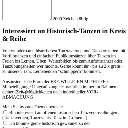
2000
Zeichen übrig
Interessiert an Historisch-Tanzen in Kreis
& Reihe
Von wunderbaren historischen Tanztavernen und Tanzkonzerten mit
Vorführtänzen und einfachen Publikumstänzen über Tanzen im
Freien bis Lernen, Üben, Weiterbilden bis zum Auftrittstänzer oder
Tanzübungshelfer, wer möchte. Gerne könnt ihr - bis zu 2 x gratis -
zu unseren Tanz-Lernabenden "schnuppern" kommen.
Ansonsten: Jede Form der FREIWILLIGEN MITHILFE /
Mitbeteiligung / Unterstützung etc. natürlich immer im Rahmen
deiner (Zeit-)Möglichkeiten nach individueller VOR-
ABMACHUNG
Mei
n Sta
tus
zum
The
men
ber
eic
h:
Bin interessiert an offenen historischen Tanzveranstaltungen
(Tanztavernen, Tanzevents, Tanz im Grünen...)
Ich komme gerne historisch gewandet zu den