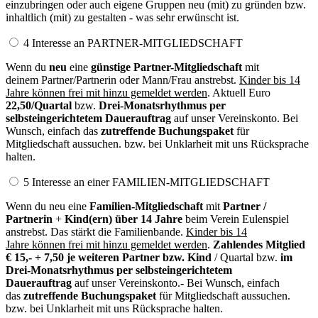
einzubringen oder auch eigene Gruppen neu (mit) zu gründen bzw.
inhaltlich (mit) zu gestalten - was sehr erwünscht ist.
4 Interesse an PARTNER-MITGLIEDSCHAFT
Wenn du
neu
eine
günstige
Partner-Mitgliedschaft
mit
deinem Partner/Partnerin oder Mann/Frau anstrebst.
Kinder bis 14
Jahre können frei mit hinzu gemeldet werden
. Aktuell Euro
22,50/Quartal
bzw.
Drei-Monatsrhythmus per
selbsteingerichtetem Dauerauftrag
auf unser Vereinskonto. Bei
Wunsch, einfach das
zutreffende Buchungspaket
für
Mitgliedschaft aussuchen. bzw. bei Unklarheit mit uns Rücksprache
halten.
5 Interesse an einer FAMILIEN-MITGLIEDSCHAFT
Wenn du neu eine
Familien-Mitgliedschaft
mit
Partner /
Partnerin
+
Kind(ern) über 14 Jahre
beim Verein Eulenspiel
anstrebst. Das stärkt die Familienbande.
Kinder bis 14
Jahre können frei mit hinzu gemeldet werden
.
Zahlendes Mitglied
€ 15,- + 7,50 je weiteren Partner bzw. Kind
/ Quartal bzw.
im
Drei-Monatsrhythmus per selbsteingerichtetem
Dauerauftrag
auf unser Vereinskonto.- Bei Wunsch, einfach
das
zutreffende Buchungspaket
für Mitgliedschaft aussuchen.
bzw. bei Unklarheit mit uns Rücksprache halten.