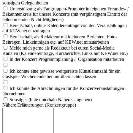
sonstigen Gelegenheiten
Unterstützung als Fangruppen-Promoter im eigenen Freundes- /
Bekanntenkreis für unsere Konzerte (mit vergünstigtem Eintritt der
teilnehmenden Nicht-Mitglieder)
Bereitschaft, online-Kalendereinträge von den Veranstaltungen
auf KEW.net einzutragen
Bereitschaft, als Redakteur mit kleineren Berichten, Foto-
Beiträgen, Linkeinträgen etc. auf KEW.net mitzuarbeiten
Melde mich gerne als Redakteur bei euren Social-Media
Kanälen (Kalendereinträge, Kurzberichte, Links auf KEW.net etc.)
In der Konzert-Programmplanung / -Organisation mitarbeiten
Ich könnte eine gewisse weitgereiste Künstleranzahl für ein
Gastspiel-Wochenende bei mir übernachten lassen
Ich könnte die Abrechnungen für die Konzertveranstaltungen
übernehmen
Sonstiges (bitte unterhalb Näheres angeben)
Näh
ere
Erl
äut
eru
nge
n (Ko
nze
rtg
rup
pe)