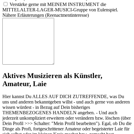
Verstärke gerne mit MEINEM INSTRUMENT die
MITTELALTER-LAGER-MUSICI-Gruppe von Eulenspiel.
Näh
ere
Erl
äut
eru
nge
n (Re
ena
ctm
ent
int
ere
sse
)
Aktives Musizieren als Künstler,
Amateur, Laie
Hier kannst Du ALLES AUF DICH ZUTREFFENDE, was Du
uns und anderen bekanntgeben willst - und auch gerne von anderen
wissen würdest - in Bezug auf Dein bisheriges
THEMENBEZOGENES HANDELN angeben. - Und auch
jederzeit unkompliziert erweitern oder verändern bzw. löschen (über
Dein Profil >>> Schalter: "Mein Profil bearbeiten"). Egal, ob Du die
Dinge als Profi, fortgeschrittener Amateur oder begeisterter Laie für