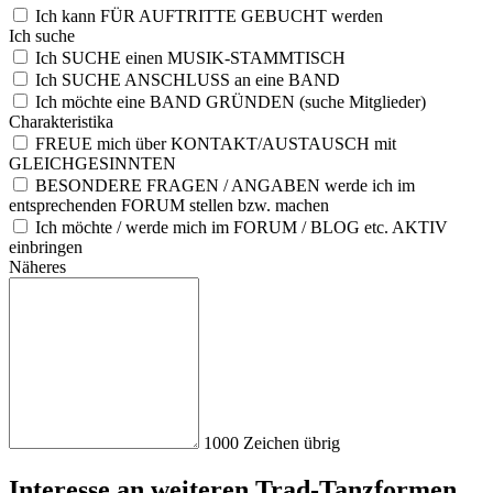
Ich kann FÜR AUFTRITTE GEBUCHT werden
Ich
suc
he
Ich SUCHE einen MUSIK-STAMMTISCH
Ich SUCHE ANSCHLUSS an eine BAND
Ich möchte eine BAND GRÜNDEN (suche Mitglieder)
Cha
rak
ter
ist
ika
FREUE mich über KONTAKT/AUSTAUSCH mit
GLEICHGESINNTEN
BESONDERE FRAGEN / ANGABEN werde ich im
entsprechenden FORUM stellen bzw. machen
Ich möchte / werde mich im FORUM / BLOG etc. AKTIV
einbringen
Näh
ere
s
1000
Zeichen übrig
Interesse an weiteren Trad-Tanzformen