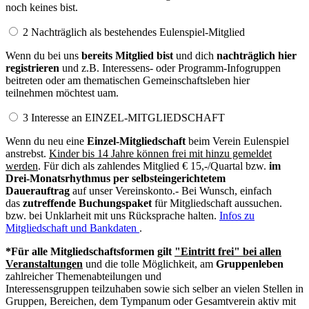
noch keines bist.
2 Nachträglich als bestehendes Eulenspiel-Mitglied
Wenn du bei uns
bereits Mitglied bist
und dich
nachträglich hier
registrieren
und z.B. Interessens- oder Programm-Infogruppen
beitreten oder am thematischen Gemeinschaftsleben hier
teilnehmen möchtest uam.
3 Interesse an EINZEL-MITGLIEDSCHAFT
Wenn du neu eine
Einzel-Mitgliedschaft
beim Verein Eulenspiel
anstrebst.
Kinder bis 14 Jahre können frei mit hinzu gemeldet
werden
. Für dich als zahlendes Mitglied € 15,-/Quartal bzw.
im
Drei-Monatsrhythmus per selbsteingerichtetem
Dauerauftrag
auf unser Vereinskonto.- Bei Wunsch, einfach
das
zutreffende Buchungspaket
für Mitgliedschaft aussuchen.
bzw. bei Unklarheit mit uns Rücksprache halten.
Infos zu
Mitgliedschaft und Bankdaten
.
*Für alle Mitgliedschaftsformen gilt
"Eintritt frei"
bei allen
Veranstaltungen
und die tolle Möglichkeit, am
Gruppenleben
zahlreicher Themenabteilungen und
Interessensgruppen teilzuhaben sowie sich selber an vielen Stellen in
Gruppen, Bereichen, dem Tympanum oder Gesamtverein aktiv mit