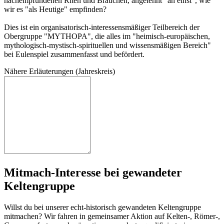
nachempfundenen Riten und Bräuchen, angelehnt "an einst", wie
wir es "als Heutige" empfinden?
Dies ist ein organisatorisch-interessensmäßiger Teilbereich der
Obergruppe "MYTHOPA", die alles im "heimisch-europäischen,
mythologisch-mystisch-spirituellen und wissensmäßigen Bereich"
bei Eulenspiel zusammenfasst und befördert.
Näh
ere
Erl
äut
eru
nge
n (Ja
hre
skr
eis
)
Mitmach-Interesse bei gewandeter
Keltengruppe
Willst du bei unserer echt-historisch gewandeten Keltengruppe
mitmachen? Wir fahren in gemeinsamer Aktion auf Kelten-, Römer-,