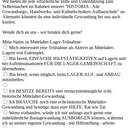
Wir bieten dir jede erforderliche Hilfe und Unterstützung zum
Selbermachen im Rahmen unserer "HISTORIA - Alte
Gewandungs-, Handwerks- und Kulturtechniken-Aufbauschule" an.
Alternativ könntest du eine individuelle Gewandung bei uns auch
kaufen.
Wende dich an uns - wir beraten dich gerne!
Mei
n Sta
tus
zu Mit
tel
alt
er-
Lag
er-
Tei
lna
hme
Mich interessiert eine Teilnahme als Aktiver an Mittelalter-
Lagern von Eulenspiel.
Bin bereit, EINFACHE HILFSTÄTIGKEITEN auf Lagern und
bei Auftrittssituationen FÜR DIE LAGER-GEMEINSCHAFT zu
übernehmen.
Bin bereit, wenn möglich, beim LAGER-AUF- und ABBAU
mitzuhelfen.
Ich BESITZE BEREITS eine reenactmenttaugliche echt-
historische Mittelalter-Gewandung.
Ich BRAUCHE noch eine echt-historische Mittelalter-
Gewandung und benötige dazu eure HILFE, Rat wie Tat.
Wenn vorhanden, würde ich mir anfangs auch gerne eine
mittelalterliche Basisgewandung AUSBORGEN können, während
ich an meiner eigenen Gewandung - mit Hilfestellung - arbeite.