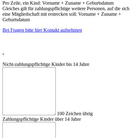
Pro Zeile, ein Kind: Vorname + Zuname + Geburtsdatum
Gleiches gilt für zahlungspflichtige weitere Personen, auf die sich
eine Mitgliedschaft mit erstrecken soll: Vorname + Zuname +
Geburtsdatum
Bei Fragen bitte hier Kontakt aufnehmen
.
Nic
ht-
zah
lun
gsp
fli
cht
ige
Kin
der
bis
14 Jah
re
100
Zeichen übrig
Zah
lun
gsp
fli
cht
ige
Kin
der
übe
r 14 Jah
re