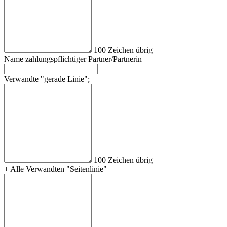
100
Zeichen übrig
Nam
e zah
lun
gsp
fli
cht
ige
r Par
tne
r/P
art
ner
in
Ver
wan
dte
"g
era
de Lin
ie"
;
100
Zeichen übrig
+ All
e Ver
wan
dte
n "S
eit
enl
ini
e"