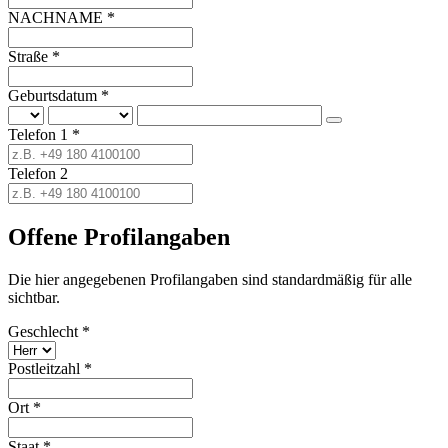
NAC
HNA
ME *
Str
aße
*
Geb
urt
sda
tum
*
Tel
efo
n 1 *
Tel
efo
n 2
Offene Profilangaben
Die hier angegebenen Profilangaben sind standardmäßig für alle
sichtbar.
Ges
chl
ech
t *
Pos
tle
itz
ahl
*
Ort
*
Sta
at *