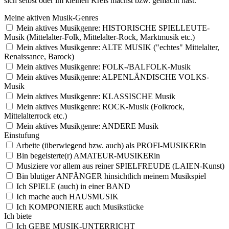
sich selbst oder im kleinen Kreis machst bzw. gemacht hast.
Mei
ne akt
ive
n Mus
ik-
Gen
res
Mein aktives Musikgenre: HISTORISCHE SPIELLEUTE-
Musik (Mittelalter-Folk, Mittelalter-Rock, Marktmusik etc.)
Mein aktives Musikgenre: ALTE MUSIK ("echtes" Mittelalter,
Renaissance, Barock)
Mein aktives Musikgenre: FOLK-/BALFOLK-Musik
Mein aktives Musikgenre: ALPENLÄNDISCHE VOLKS-
Musik
Mein aktives Musikgenre: KLASSISCHE Musik
Mein aktives Musikgenre: ROCK-Musik (Folkrock,
Mittelalterrock etc.)
Mein aktives Musikgenre: ANDERE Musik
Ein
stu
fun
g
Arbeite (überwiegend bzw. auch) als PROFI-MUSIKERin
Bin begeisterte(r) AMATEUR-MUSIKERin
Musiziere vor allem aus reiner SPIELFREUDE (LAIEN-Kunst)
Bin blutiger ANFÄNGER hinsichtlich meinem Musikspiel
Ich SPIELE (auch) in einer BAND
Ich mache auch HAUSMUSIK
Ich KOMPONIERE auch Musikstücke
Ich
bie
te
Ich GEBE MUSIK-UNTERRICHT