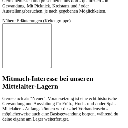
Germanenfesten und präsentieren uns dort - qualifiziert - in
Gewandung. Mit Picknick, Kreistanz und / oder
Ausstellungsbesuchen, je nach gegebenen Möglichkeiten.
Näh
ere
Erl
äut
eru
nge
n (Ke
lte
ngr
upp
e)
Mitmach-Interesse bei unseren
Mittelalter-Lagern
Gerne auch als "Neuer": Voraussetzung ist eine echt-historische
Gewandung und Ausstattung für Früh-, Hoch- und / oder Spät-
Mittelalter. - Anfangs können wir dir - bei Vorhandensein -
möglicherweise auch eine Basisgewandung borgen, während du
deine eigene am Lager weiterfertigst.