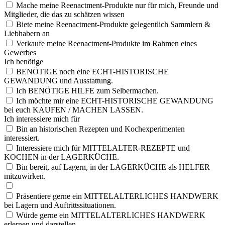
Mache meine Reenactment-Produkte nur für mich, Freunde und
Mitglieder, die das zu schätzen wissen
Biete meine Reenactment-Produkte gelegentlich Sammlern &
Liebhabern an
Verkaufe meine Reenactment-Produkte im Rahmen eines
Gewerbes
Ich
ben
öti
ge
BENÖTIGE noch eine ECHT-HISTORISCHE
GEWANDUNG und Ausstattung.
Ich BENÖTIGE HILFE zum Selbermachen.
Ich möchte mir eine ECHT-HISTORISCHE GEWANDUNG
bei euch KAUFEN / MACHEN LASSEN.
Ich
int
ere
ssi
ere
mic
h für
Bin an historischen Rezepten und Kochexperimenten
interessiert.
Interessiere mich für MITTELALTER-REZEPTE und
KOCHEN in der LAGERKÜCHE.
Bin bereit, auf Lagern, in der LAGERKÜCHE als HELFER
mitzuwirken.
Präsentiere gerne ein MITTELALTERLICHES HANDWERK
bei Lagern und Auftrittssituationen.
Würde gerne ein MITTELALTERLICHES HANDWERK
erlernen und darstellen.