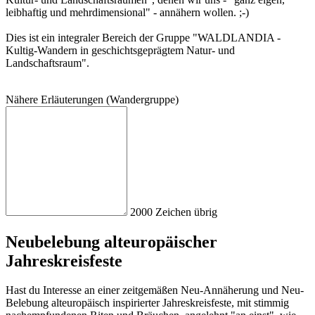
leibhaftig und mehrdimensional" - annähern wollen. ;-)
Dies ist ein integraler Bereich der Gruppe "WALDLANDIA -
Kultig-Wandern in geschichtsgeprägtem Natur- und
Landschaftsraum".
Näh
ere
Erl
äut
eru
nge
n (Wa
nde
rgr
upp
e)
2000
Zeichen übrig
Neubelebung alteuropäischer
Jahreskreisfeste
Hast du Interesse an einer zeitgemäßen Neu-Annäherung und Neu-
Belebung alteuropäisch inspirierter Jahreskreisfeste, mit stimmig