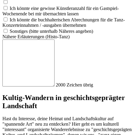
Ich könnte eine gewisse Künstleranzahl für ein Gastspiel-
Wochenende bei mir übernachten lassen
Ich könnte die buchhalterischen Abrechnungen für die Tanz-
Konzerteinnahmen / -ausgaben übernehmen
Sonstiges (bitte unterhalb Näheres angeben)
Näh
ere
Erl
äut
eru
nge
n (Hi
sto
-Ta
nz)
2000
Zeichen übrig
Kultig-Wandern in geschichtsgeprägter
Landschaft
Hast du Interesse, deine Heimat und Landschaftskultur auf
"spannende Art" neu zu entdecken? Hier geht es um kulturell
"interessant" organisierte Wandererlebnisse zu "geschichtsgeprägten
Kultur- und Landschaftsräumen", denen wir uns - "ganz eigen,