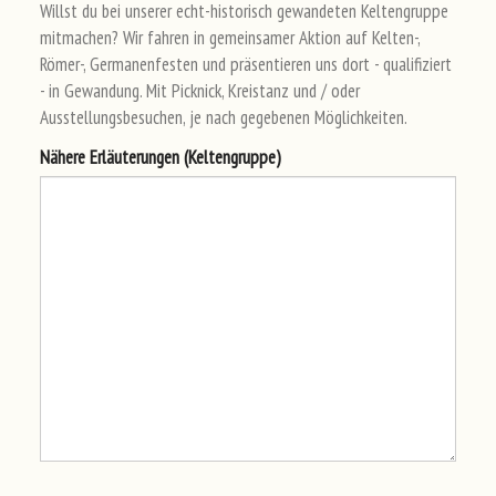
Willst du bei unserer echt-historisch gewandeten Keltengruppe
mitmachen? Wir fahren in gemeinsamer Aktion auf Kelten-,
Römer-, Germanenfesten und präsentieren uns dort - qualifiziert
- in Gewandung. Mit Picknick, Kreistanz und / oder
Ausstellungsbesuchen, je nach gegebenen Möglichkeiten.
Näh
ere
Erl
äut
eru
nge
n (Ke
lte
ngr
upp
e)