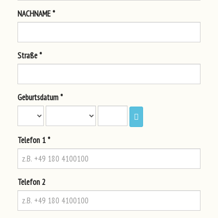
NAC
HNA
ME *
Str
aße
*
Geb
urt
sda
tum
*
Tel
efo
n 1 *
Tel
efo
n 2