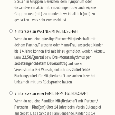
Stellen in Gruppen, Bereichen, dem Tympanum oder
Gesamtverein aktiv mit einzubringen oder auch eigene
Gruppen neu (mit) zu gründen bzw. inhaltlich (mit) zu
gestalten - was sehr erwünscht ist.
4 Interesse an PARTNER-MITGLIEDSCHAFT
Wenn du
neu
eine
günstige
Partner-Mitgliedschaft
mit
deinem Partner/Partnerin oder Mann/Frau anstrebst.
Kinder
bis 14 Jahre können frei mit hinzu gemeldet werden
. Aktuell
Euro
22,50/Quartal
bzw.
Drei-Monatsrhythmus per
selbsteingerichtetem Dauerauftrag
auf unser
Vereinskonto. Bei Wunsch, einfach das
zutreffende
Buchungspaket
für Mitgliedschaft aussuchen. bzw. bei
Unklarheit mit uns Rücksprache halten.
5 Interesse an einer FAMILIEN-MITGLIEDSCHAFT
Wenn du neu eine
Familien-Mitgliedschaft
mit
Partner /
Partnerin
+
Kind(ern) über 14 Jahre
beim Verein Eulenspiel
anstrebst. Das stärkt die Familienbande.
Kinder bis 14