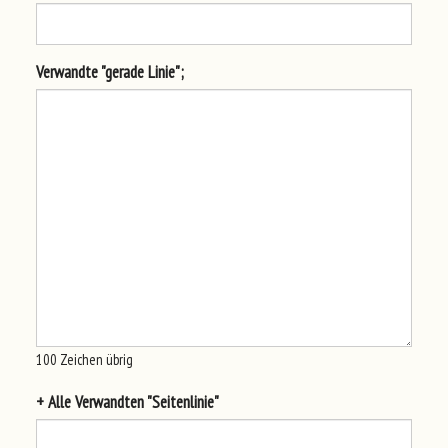
Ver
wan
dte
"g
era
de Lin
ie"
;
100
Zeichen übrig
+ All
e Ver
wan
dte
n "S
eit
enl
ini
e"