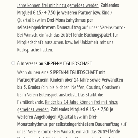
Jahre können frei mit hinzu gemeldet werden
.
Zahlendes
Mitglied € 15,- + 7,50 je weiteren Partner bzw. Kind
/
Quartal bzw.
im Drei-Monatsrhythmus per
selbsteingerichtetem Dauerauftrag
auf unser Vereinskonto.-
Bei Wunsch, einfach das
zutreffende Buchungspaket
für
Mitgliedschaft aussuchen. bzw. bei Unklarheit mit uns
Rücksprache halten.
6 Interesse an SIPPEN-MITGLIEDSCHAFT
Wenn du neu eine
SIPPEN-MITGLIEDSCHAFT mit
Partner/Partnerin, Kindern über 14 Jahre sowie Verwandten
bis 3. Grades
(d.h. bis Nichten, Neffen, Cousins, Cousinen)
beim Verein Eulenspiel anstrebst. Das stärkt die
Familienbande.
Kinder bis 14 Jahre können frei mit hinzu
gemeldet werden
.
Zahlendes Mitglied € 15,- + 7,50 je
weiteren Angehörigen /Quartal
bzw.
im Drei-
Monatsrhythmus per selbsteingerichtetem Dauerauftrag
auf
unser Vereinskonto.- Bei Wunsch, einfach das
zutreffende