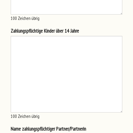
100
Zeichen übrig
Zah
lun
gsp
fli
cht
ige
Kin
der
übe
r 14 Jah
re
100
Zeichen übrig
Nam
e zah
lun
gsp
fli
cht
ige
r Par
tne
r/P
art
ner
in