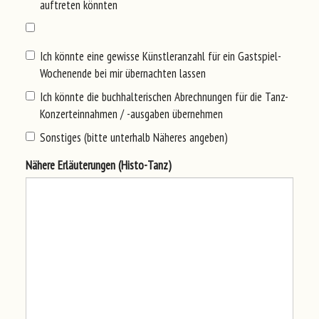
auftreten könnten
Ich könnte eine gewisse Künstleranzahl für ein Gastspiel-
Wochenende bei mir übernachten lassen
Ich könnte die buchhalterischen Abrechnungen für die Tanz-
Konzerteinnahmen / -ausgaben übernehmen
Sonstiges (bitte unterhalb Näheres angeben)
Näh
ere
Erl
äut
eru
nge
n (Hi
sto
-Ta
nz)