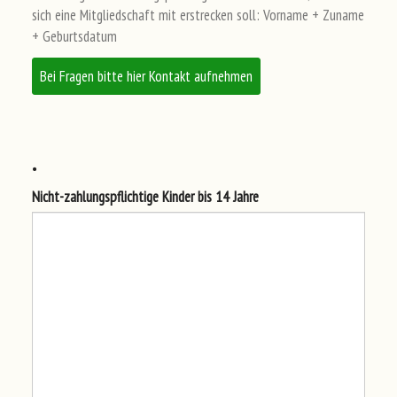
sich eine Mitgliedschaft mit erstrecken soll: Vorname + Zuname
+ Geburtsdatum
Bei Fragen bitte hier Kontakt aufnehmen
.
Nic
ht-
zah
lun
gsp
fli
cht
ige
Kin
der
bis
14 Jah
re