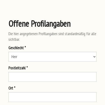
Offene Profilangaben
Die hier angegebenen Profilangaben sind standardmäßig für alle
sichtbar.
Ges
chl
ech
t *
Pos
tle
itz
ahl
*
Ort
*