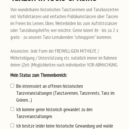
Von wunderbaren historischen Tanztavernen und Tanzkonzerten
mit Vorführtänzen und einfachen Publikumstänzen über Tanzen
im Freien bis Lernen, Üben, Weiterbilden bis zum Auftrittstänzer
oder Tanzübungshelfer, wer möchte. Gerne könnt ihr - bis zu 2 x
gratis - zu unseren Tanz-Lernabenden "schnuppern" kommen.
Ansonsten: Jede Form der FREIWILLIGEN MITHILFE /
Mitbeteiligung / Unterstützung etc. natürlich immer im Rahmen
deiner (Zeit-)Möglichkeiten nach individueller VOR-ABMACHUNG
Mei
n Sta
tus
zum
The
men
ber
eic
h:
Bin interessiert an offenen historischen
Tanzveranstaltungen (Tanztavernen, Tanzevents, Tanz im
Grünen...)
Ich komme gerne historisch gewandet zu den
Tanzveranstaltungen
Ich besitze leider keine historische Gewandung und würde