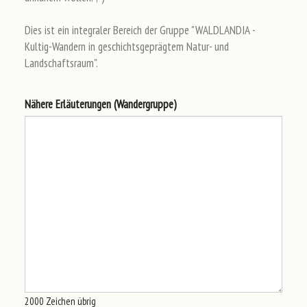
Dies ist ein integraler Bereich der Gruppe "WALDLANDIA -
Kultig-Wandern in geschichtsgeprägtem Natur- und
Landschaftsraum".
Näh
ere
Erl
äut
eru
nge
n (Wa
nde
rgr
upp
e)
2000
Zeichen übrig