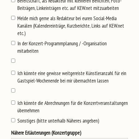
Bereitschaft, als Redakteur mit kleineren Berichten, Foto-
Beiträgen, Linkeinträgen etc. auf KEW.net mitzuarbeiten
Melde mich gerne als Redakteur bei euren Social-Media
Kanälen (Kalendereinträge, Kurzberichte, Links auf KEW.net
etc.)
In der Konzert-Programmplanung / -Organisation
mitarbeiten
Ich könnte eine gewisse weitgereiste Künstleranzahl für ein
Gastspiel-Wochenende bei mir übernachten lassen
Ich könnte die Abrechnungen für die Konzertveranstaltungen
übernehmen
Sonstiges (bitte unterhalb Näheres angeben)
Näh
ere
Erl
äut
eru
nge
n (Ko
nze
rtg
rup
pe)