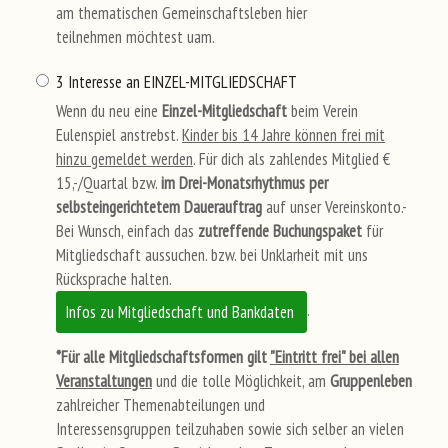
am thematischen Gemeinschaftsleben hier
teilnehmen möchtest uam.
3 Interesse an EINZEL-MITGLIEDSCHAFT
Wenn du neu eine
Einzel-Mitgliedschaft
beim Verein
Eulenspiel anstrebst.
Kinder bis 14 Jahre können frei mit
hinzu gemeldet werden
. Für dich als zahlendes Mitglied €
15,-/Quartal bzw.
im Drei-Monatsrhythmus per
selbsteingerichtetem Dauerauftrag
auf unser Vereinskonto.-
Bei Wunsch, einfach das
zutreffende Buchungspaket
für
Mitgliedschaft aussuchen. bzw. bei Unklarheit mit uns
Rücksprache halten.
.
Infos zu Mitgliedschaft und Bankdaten
*Für alle Mitgliedschaftsformen gilt
"Eintritt frei"
bei allen
Veranstaltungen
und die tolle Möglichkeit, am
Gruppenleben
zahlreicher Themenabteilungen und
Interessensgruppen teilzuhaben sowie sich selber an vielen