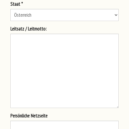
Sta
at *
Lei
tsa
tz / Lei
tmo
tto
:
Per
sön
lic
he Net
zse
ite