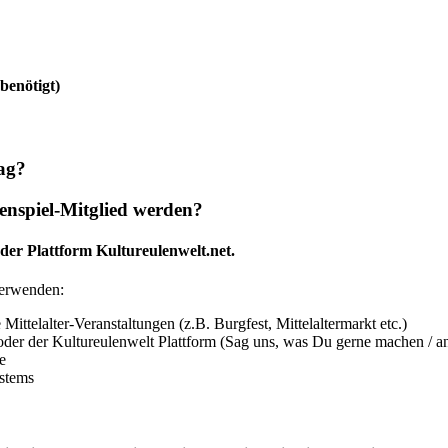
enötigt)
lag?
lenspiel-Mitglied werden?
der Plattform Kultureulenwelt.net.
verwenden:
ittelalter-Veranstaltungen (z.B. Burgfest, Mittelaltermarkt etc.)
oder der Kultureulenwelt Plattform (Sag uns, was Du gerne machen / anb
e
ystems