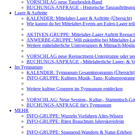
VORSCHLAG neue Tanzbegleit-Band
BUCHUNGS-ANFRAGE - Historische Tanzauftrittsg
Lager & Auftritte
KALENDER: Mittelalter-Lager & Auftritte (Übersicht)
Wie kannst du bei Mittelalter-Events am Eulen-Lager te
AKTIVEN-GRUPPE: Mittelalter-Lager Auftritt Reenac
ANWERBE-GRUPPE: Will zukünftig bei Mittelalter-La
Weitere mittelalterliche Untergruppen & Mitmach-Mögli
VORSCHLAG neue Reenactment-Untergruppe oder neu
BUCHUNGS-ANFRAGE - Mittelalterliche Lager- & Vo
Im Tympanum
KALENDER: Tympanum Gesamtprogramm (Übersicht
INFO-GRUPPE: Kultiges Musik- Tanz- Kulturprogra
Weitere kultige Gruppen im Tympanum entdecken
VORSCHLAG: Neue Session-, Kultur-, Stammtisch-Grup
BUCHUNGS-ANFRAGE für's Tympanum
MEHR
INFO-GRUPPE: Wurzeln Vorfahren Altes-Wissen
INFO-GRUPPE: Riten Brauchtum Jahreskreisfeste
INFO-GRUPPE: Spannend-Wandern & Natur-Erleben