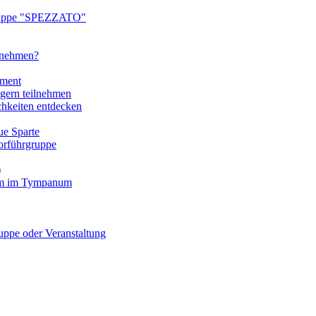
ruppe "SPEZZATO"
ilnehmen?
tment
gern teilnehmen
chkeiten entdecken
e Sparte
rführgruppe
)
mm im Tympanum
pe oder Veranstaltung