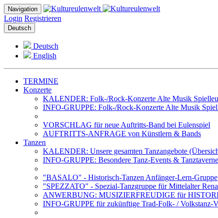
Navigation
Login
Registrieren
Deutsch
Deutsch
English
TERMINE
Konzerte
KALENDER: Folk-/Rock-Konzerte Alte Musik Spielleut
INFO-GRUPPE: Folk-/Rock-Konzerte Alte Musik Spiell
VORSCHLAG für neue Auftritts-Band bei Eulenspiel
AUFTRITTS-ANFRAGE von Künstlern & Bands
Tanzen
KALENDER: Unsere gesamten Tanzangebote (Übersich
INFO-GRUPPE: Besondere Tanz-Events & Tanztavernen 
"BASALO" - Historisch-Tanzen Anfänger-Lern-Gruppe
"SPEZZATO" - Spezial-Tanzgruppe für Mittelalter Rena
ANWERBUNG: MUSIZIERFREUDIGE für HISTOR
INFO-GRUPPE für zukünftige Trad-Folk- / Volkstanz-Ve