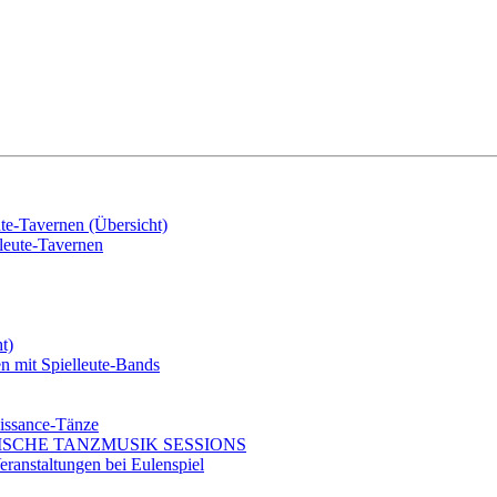
e-Tavernen (Übersicht)
eute-Tavernen
t)
mit Spielleute-Bands
issance-Tänze
ISCHE TANZMUSIK SESSIONS
ranstaltungen bei Eulenspiel