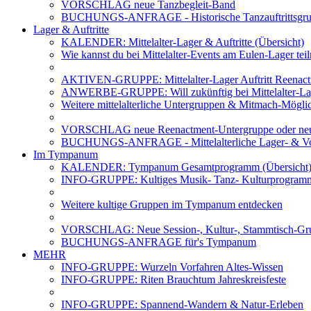
VORSCHLAG neue Tanzbegleit-Band
BUCHUNGS-ANFRAGE - Historische Tanzauftrittsg
Lager & Auftritte
KALENDER: Mittelalter-Lager & Auftritte (Übersicht)
Wie kannst du bei Mittelalter-Events am Eulen-Lager te
AKTIVEN-GRUPPE: Mittelalter-Lager Auftritt Reenac
ANWERBE-GRUPPE: Will zukünftig bei Mittelalter-La
Weitere mittelalterliche Untergruppen & Mitmach-Mögli
VORSCHLAG neue Reenactment-Untergruppe oder neu
BUCHUNGS-ANFRAGE - Mittelalterliche Lager- & Vo
Im Tympanum
KALENDER: Tympanum Gesamtprogramm (Übersicht
INFO-GRUPPE: Kultiges Musik- Tanz- Kulturprogra
Weitere kultige Gruppen im Tympanum entdecken
VORSCHLAG: Neue Session-, Kultur-, Stammtisch-Grup
BUCHUNGS-ANFRAGE für's Tympanum
MEHR
INFO-GRUPPE: Wurzeln Vorfahren Altes-Wissen
INFO-GRUPPE: Riten Brauchtum Jahreskreisfeste
INFO-GRUPPE: Spannend-Wandern & Natur-Erleben