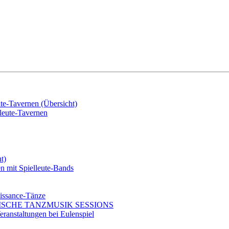
e-Tavernen (Übersicht)
eute-Tavernen
t)
mit Spielleute-Bands
issance-Tänze
ISCHE TANZMUSIK SESSIONS
ranstaltungen bei Eulenspiel