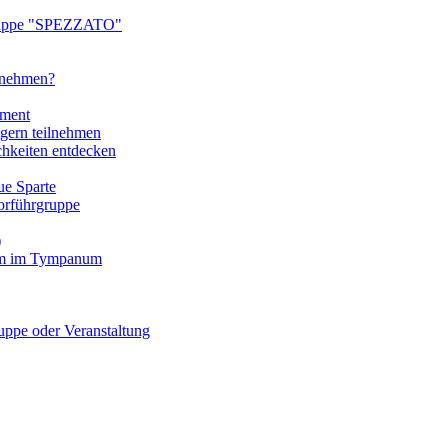
ruppe "SPEZZATO"
ilnehmen?
tment
gern teilnehmen
chkeiten entdecken
e Sparte
rführgruppe
)
mm im Tympanum
pe oder Veranstaltung