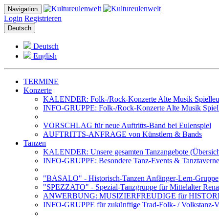
Navigation
Login
Registrieren
Deutsch
Deutsch
English
TERMINE
Konzerte
KALENDER: Folk-/Rock-Konzerte Alte Musik Spielleut
INFO-GRUPPE: Folk-/Rock-Konzerte Alte Musik Spiell
VORSCHLAG für neue Auftritts-Band bei Eulenspiel
AUFTRITTS-ANFRAGE von Künstlern & Bands
Tanzen
KALENDER: Unsere gesamten Tanzangebote (Übersich
INFO-GRUPPE: Besondere Tanz-Events & Tanztavernen 
"BASALO" - Historisch-Tanzen Anfänger-Lern-Gruppe
"SPEZZATO" - Spezial-Tanzgruppe für Mittelalter Rena
ANWERBUNG: MUSIZIERFREUDIGE für HISTOR
INFO-GRUPPE für zukünftige Trad-Folk- / Volkstanz-Ve