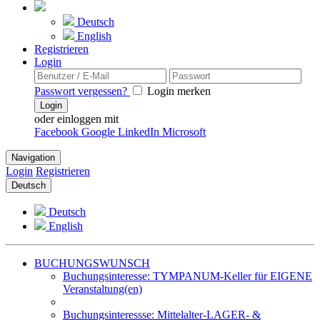
Deutsch
English
Registrieren
Login
Passwort vergessen?
Login merken
Login
oder einloggen mit
Facebook
Google
LinkedIn
Microsoft
Navigation
Login
Registrieren
Deutsch
Deutsch
English
BUCHUNGSWUNSCH
Buchungsinteresse: TYMPANUM-Keller für EIGENE
Veranstaltung(en)
Buchungsinteressse: Mittelalter-LAGER- &