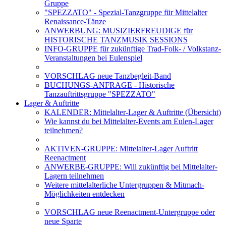
Gruppe
"SPEZZATO" - Spezial-Tanzgruppe für Mittelalter
Renaissance-Tänze
ANWERBUNG: MUSIZIERFREUDIGE für
HISTORISCHE TANZMUSIK SESSIONS
INFO-GRUPPE für zukünftige Trad-Folk- / Volkstanz-
Veranstaltungen bei Eulenspiel
VORSCHLAG neue Tanzbegleit-Band
BUCHUNGS-ANFRAGE - Historische
Tanzauftrittsgruppe "SPEZZATO"
Lager & Auftritte
KALENDER: Mittelalter-Lager & Auftritte (Übersicht)
Wie kannst du bei Mittelalter-Events am Eulen-Lager
teilnehmen?
AKTIVEN-GRUPPE: Mittelalter-Lager Auftritt
Reenactment
ANWERBE-GRUPPE: Will zukünftig bei Mittelalter-
Lagern teilnehmen
Weitere mittelalterliche Untergruppen & Mitmach-
Möglichkeiten entdecken
VORSCHLAG neue Reenactment-Untergruppe oder
neue Sparte