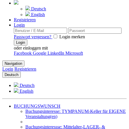
Deutsch
English
Registrieren
Login
Passwort vergessen?
Login merken
Login
oder einloggen mit
Facebook
Google
LinkedIn
Microsoft
Navigation
Login
Registrieren
Deutsch
Deutsch
English
BUCHUNGSWUNSCH
Buchungsinteresse: TYMPANUM-Keller für EIGENE
Veranstaltung(en)
Buchungsinteressse: Mittelalter-LAGER- &