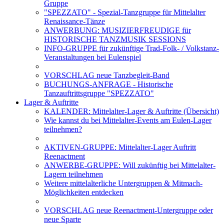
Gruppe
"SPEZZATO" - Spezial-Tanzgruppe für Mittelalter
Renaissance-Tänze
ANWERBUNG: MUSIZIERFREUDIGE für
HISTORISCHE TANZMUSIK SESSIONS
INFO-GRUPPE für zukünftige Trad-Folk- / Volkstanz-
Veranstaltungen bei Eulenspiel
VORSCHLAG neue Tanzbegleit-Band
BUCHUNGS-ANFRAGE - Historische
Tanzauftrittsgruppe "SPEZZATO"
Lager & Auftritte
KALENDER: Mittelalter-Lager & Auftritte (Übersicht)
Wie kannst du bei Mittelalter-Events am Eulen-Lager
teilnehmen?
AKTIVEN-GRUPPE: Mittelalter-Lager Auftritt
Reenactment
ANWERBE-GRUPPE: Will zukünftig bei Mittelalter-
Lagern teilnehmen
Weitere mittelalterliche Untergruppen & Mitmach-
Möglichkeiten entdecken
VORSCHLAG neue Reenactment-Untergruppe oder
neue Sparte