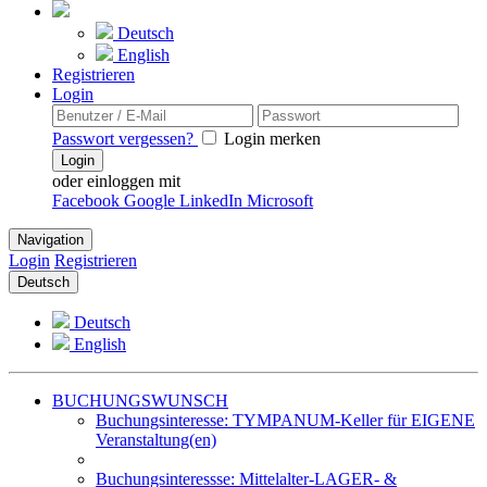
Deutsch
English
Registrieren
Login
Passwort vergessen?
Login merken
Login
oder einloggen mit
Facebook
Google
LinkedIn
Microsoft
Navigation
Login
Registrieren
Deutsch
Deutsch
English
BUCHUNGSWUNSCH
Buchungsinteresse: TYMPANUM-Keller für EIGENE
Veranstaltung(en)
Buchungsinteressse: Mittelalter-LAGER- &