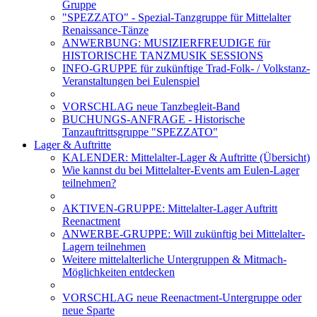
Gruppe
"SPEZZATO" - Spezial-Tanzgruppe für Mittelalter
Renaissance-Tänze
ANWERBUNG: MUSIZIERFREUDIGE für
HISTORISCHE TANZMUSIK SESSIONS
INFO-GRUPPE für zukünftige Trad-Folk- / Volkstanz-
Veranstaltungen bei Eulenspiel
VORSCHLAG neue Tanzbegleit-Band
BUCHUNGS-ANFRAGE - Historische
Tanzauftrittsgruppe "SPEZZATO"
Lager & Auftritte
KALENDER: Mittelalter-Lager & Auftritte (Übersicht)
Wie kannst du bei Mittelalter-Events am Eulen-Lager
teilnehmen?
AKTIVEN-GRUPPE: Mittelalter-Lager Auftritt
Reenactment
ANWERBE-GRUPPE: Will zukünftig bei Mittelalter-
Lagern teilnehmen
Weitere mittelalterliche Untergruppen & Mitmach-
Möglichkeiten entdecken
VORSCHLAG neue Reenactment-Untergruppe oder
neue Sparte