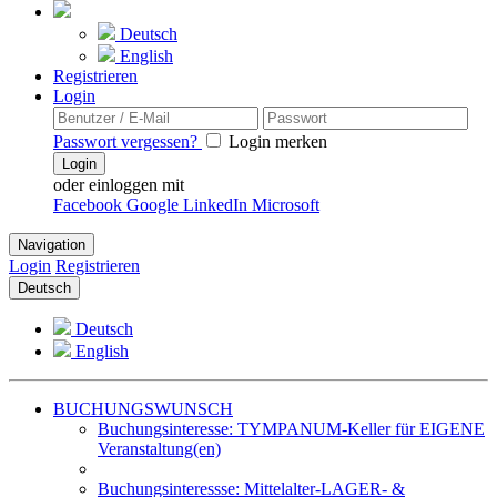
Deutsch
English
Registrieren
Login
Passwort vergessen?
Login merken
Login
oder einloggen mit
Facebook
Google
LinkedIn
Microsoft
Navigation
Login
Registrieren
Deutsch
Deutsch
English
BUCHUNGSWUNSCH
Buchungsinteresse: TYMPANUM-Keller für EIGENE
Veranstaltung(en)
Buchungsinteressse: Mittelalter-LAGER- &