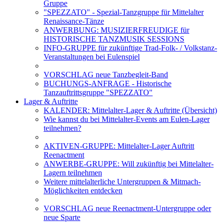
Gruppe
"SPEZZATO" - Spezial-Tanzgruppe für Mittelalter
Renaissance-Tänze
ANWERBUNG: MUSIZIERFREUDIGE für
HISTORISCHE TANZMUSIK SESSIONS
INFO-GRUPPE für zukünftige Trad-Folk- / Volkstanz-
Veranstaltungen bei Eulenspiel
VORSCHLAG neue Tanzbegleit-Band
BUCHUNGS-ANFRAGE - Historische
Tanzauftrittsgruppe "SPEZZATO"
Lager & Auftritte
KALENDER: Mittelalter-Lager & Auftritte (Übersicht)
Wie kannst du bei Mittelalter-Events am Eulen-Lager
teilnehmen?
AKTIVEN-GRUPPE: Mittelalter-Lager Auftritt
Reenactment
ANWERBE-GRUPPE: Will zukünftig bei Mittelalter-
Lagern teilnehmen
Weitere mittelalterliche Untergruppen & Mitmach-
Möglichkeiten entdecken
VORSCHLAG neue Reenactment-Untergruppe oder
neue Sparte