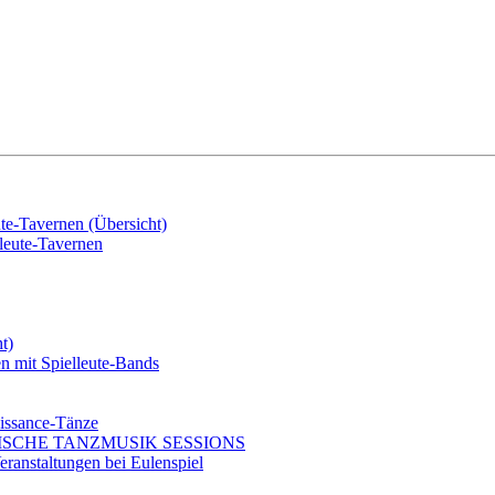
e-Tavernen (Übersicht)
eute-Tavernen
t)
mit Spielleute-Bands
issance-Tänze
ISCHE TANZMUSIK SESSIONS
ranstaltungen bei Eulenspiel