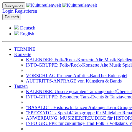
Navigation
Login
Registrieren
Deutsch
Deutsch
English
TERMINE
Konzerte
KALENDER: Folk-/Rock-Konzerte Alte Musik Spielleut
INFO-GRUPPE: Folk-/Rock-Konzerte Alte Musik Spiell
VORSCHLAG für neue Auftritts-Band bei Eulenspiel
AUFTRITTS-ANFRAGE von Künstlern & Bands
Tanzen
KALENDER: Unsere gesamten Tanzangebote (Übersich
INFO-GRUPPE: Besondere Tanz-Events & Tanztavernen 
"BASALO" - Historisch-Tanzen Anfänger-Lern-Gruppe
"SPEZZATO" - Spezial-Tanzgruppe für Mittelalter Rena
ANWERBUNG: MUSIZIERFREUDIGE für HISTOR
INFO-GRUPPE für zukünftige Trad-Folk- / Volkstanz-Ve