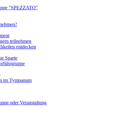
ruppe "SPEZZATO"
ilnehmen?
tment
gern teilnehmen
chkeiten entdecken
e Sparte
rführgruppe
)
mm im Tympanum
pe oder Veranstaltung