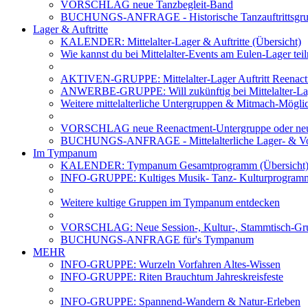
VORSCHLAG neue Tanzbegleit-Band
BUCHUNGS-ANFRAGE - Historische Tanzauftrittsg
Lager & Auftritte
KALENDER: Mittelalter-Lager & Auftritte (Übersicht)
Wie kannst du bei Mittelalter-Events am Eulen-Lager te
AKTIVEN-GRUPPE: Mittelalter-Lager Auftritt Reenac
ANWERBE-GRUPPE: Will zukünftig bei Mittelalter-La
Weitere mittelalterliche Untergruppen & Mitmach-Mögli
VORSCHLAG neue Reenactment-Untergruppe oder neu
BUCHUNGS-ANFRAGE - Mittelalterliche Lager- & Vo
Im Tympanum
KALENDER: Tympanum Gesamtprogramm (Übersicht
INFO-GRUPPE: Kultiges Musik- Tanz- Kulturprogra
Weitere kultige Gruppen im Tympanum entdecken
VORSCHLAG: Neue Session-, Kultur-, Stammtisch-Grup
BUCHUNGS-ANFRAGE für's Tympanum
MEHR
INFO-GRUPPE: Wurzeln Vorfahren Altes-Wissen
INFO-GRUPPE: Riten Brauchtum Jahreskreisfeste
INFO-GRUPPE: Spannend-Wandern & Natur-Erleben