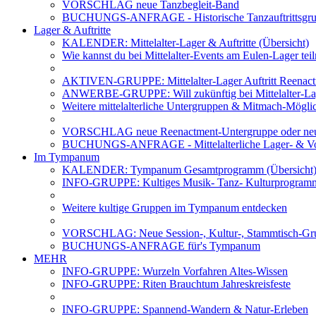
VORSCHLAG neue Tanzbegleit-Band
BUCHUNGS-ANFRAGE - Historische Tanzauftrittsg
Lager & Auftritte
KALENDER: Mittelalter-Lager & Auftritte (Übersicht)
Wie kannst du bei Mittelalter-Events am Eulen-Lager te
AKTIVEN-GRUPPE: Mittelalter-Lager Auftritt Reenac
ANWERBE-GRUPPE: Will zukünftig bei Mittelalter-La
Weitere mittelalterliche Untergruppen & Mitmach-Mögli
VORSCHLAG neue Reenactment-Untergruppe oder neu
BUCHUNGS-ANFRAGE - Mittelalterliche Lager- & Vo
Im Tympanum
KALENDER: Tympanum Gesamtprogramm (Übersicht
INFO-GRUPPE: Kultiges Musik- Tanz- Kulturprogra
Weitere kultige Gruppen im Tympanum entdecken
VORSCHLAG: Neue Session-, Kultur-, Stammtisch-Grup
BUCHUNGS-ANFRAGE für's Tympanum
MEHR
INFO-GRUPPE: Wurzeln Vorfahren Altes-Wissen
INFO-GRUPPE: Riten Brauchtum Jahreskreisfeste
INFO-GRUPPE: Spannend-Wandern & Natur-Erleben