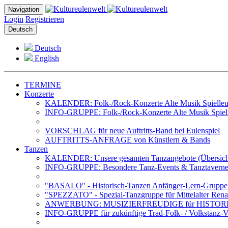
Navigation
Login
Registrieren
Deutsch
Deutsch
English
TERMINE
Konzerte
KALENDER: Folk-/Rock-Konzerte Alte Musik Spielleut
INFO-GRUPPE: Folk-/Rock-Konzerte Alte Musik Spiell
VORSCHLAG für neue Auftritts-Band bei Eulenspiel
AUFTRITTS-ANFRAGE von Künstlern & Bands
Tanzen
KALENDER: Unsere gesamten Tanzangebote (Übersich
INFO-GRUPPE: Besondere Tanz-Events & Tanztavernen 
"BASALO" - Historisch-Tanzen Anfänger-Lern-Gruppe
"SPEZZATO" - Spezial-Tanzgruppe für Mittelalter Rena
ANWERBUNG: MUSIZIERFREUDIGE für HISTOR
INFO-GRUPPE für zukünftige Trad-Folk- / Volkstanz-Ve