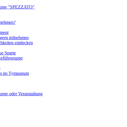
ruppe "SPEZZATO"
ilnehmen?
tment
gern teilnehmen
chkeiten entdecken
e Sparte
rführgruppe
)
mm im Tympanum
pe oder Veranstaltung