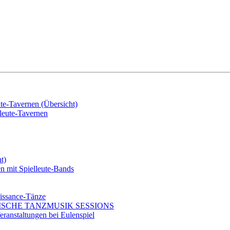
e-Tavernen (Übersicht)
eute-Tavernen
t)
mit Spielleute-Bands
issance-Tänze
ISCHE TANZMUSIK SESSIONS
ranstaltungen bei Eulenspiel