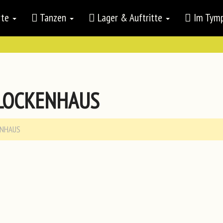
rte
Tanzen
Lager & Auftritte
Im Ty
 LOCKENHAUS
ENHAUS