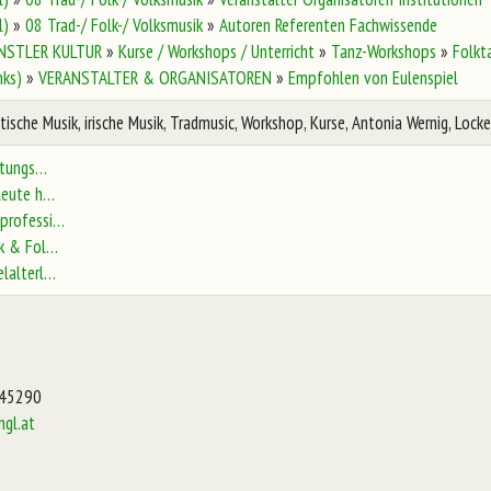
l)
»
08 Trad-/ Folk-/ Volksmusik
»
Autoren Referenten Fachwissende
NSTLER KULTUR
»
Kurse / Workshops / Unterricht
»
Tanz-Workshops
»
Folkt
nks)
»
VERANSTALTER & ORGANISATOREN
»
Empfohlen von Eulenspiel
ottische Musik, irische Musik, Tradmusic, Workshop, Kurse, Antonia Wernig, Lock
ltungs…
leute h…
professi…
k & Fol…
lalterl…
845290
ngl.at