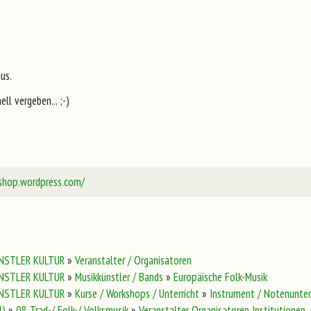
us.
ll vergeben... ;-)
shop.wordpress.com/
NSTLER KULTUR
»
Veranstalter / Organisatoren
NSTLER KULTUR
»
Musikkünstler / Bands
»
Europäische Folk-Musik
NSTLER KULTUR
»
Kurse / Workshops / Unterricht
»
Instrument / Notenunter
l)
»
08 Trad-/ Folk-/ Volksmusik
»
Veranstalter Organisatoren Institutionen