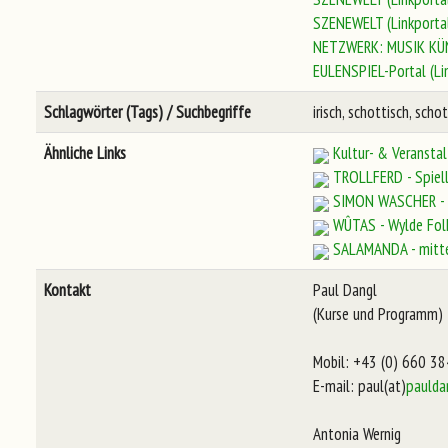
SZENEWELT (Linkporta
NETZWERK: MUSIK KÜ
EULENSPIEL-Portal (Li
Schlagwörter (Tags) / Suchbegriffe
irisch, schottisch, sch
Ähnliche Links
Kultur- & Veransta
TROLLFERD - Spiel
SIMON WASCHER - 
WÛTAS - Wylde Fol
SALAMANDA - mitte
Kontakt
Paul Dangl
(Kurse und Programm)
Mobil: +43 (0) 660 3
E-mail: paul(at)
paulda
Antonia Wernig