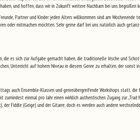
n haben, und hoffen, dass wir in Zukunft weitere Nachbarn bei uns begrüßen 
s Freunde, Partner und Kinder jeden Alters willkommen sind am Wochenende t
ren oder mitmachen möchten. Sehr gerne darf bei uns natürlich auch getanz
die es sich zur Aufgabe gemacht haben, die traditionelle Irische und Schotti
chen, Unterricht auf hohem Niveau in diesem Genre zu erhalten, der sonst in 
tags auch Ensemble-Klassen und genreübergreifende Workshops statt, die fü
it zumindest einmal pro Jahr einen wirklich authentischen Zugang zur „Trad 
ck), der Fiddle (Geige) und der Gitarre, doch es werden auch andere wechsel