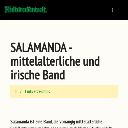
Naviga
SALAMANDA -
mittelalterliche und
irische Band
Linkverzeichnis
Salamanda ist eine Band, die vorrangig mittelalterliche