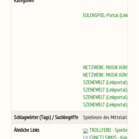
Kategorien
EULENSPIEL-Portal (Links)
»
K
NETZWERK: MUSIK KÜNSTLER
NETZWERK: MUSIK KÜNSTLER
SZENEWELT (Linkportal)
»
08 
SZENEWELT (Linkportal)
»
02 
SZENEWELT (Linkportal)
»
04 
SZENEWELT (Linkportal)
»
03 
Schlagwörter (Tags) / Suchbegriffe
Spielleute des Mittelalters, S
Ähnliche Links
TROLLFERD - Spielleute h
CUNCTI SIMUS - Künstler