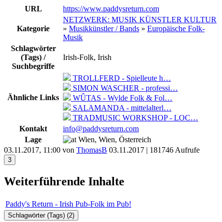
URL
https://www.paddysreturn.com
NETZWERK: MUSIK KÜNSTLER KULTUR
Kategorie
»
Musikkünstler / Bands
»
Europäische Folk-
Musik
Schlagwörter
(Tags) /
Irish-Folk, Irish
Suchbegriffe
TROLLFERD - Spielleute h…
SIMON WASCHER - professi…
Ähnliche Links
WÛTAS - Wylde Folk & Fol…
SALAMANDA - mittelalterl…
TRADMUSIC WORKSHOP - LOC…
Kontakt
info@paddysreturn.com
Lage
Wien, Wien, Österreich
03.11.2017, 11:00 von
ThomasB
03.11.2017
| 181746 Aufrufe
3
Weiterführende Inhalte
Paddy's Return - Irish Pub-Folk im Pub!
Schlagwörter (Tags) (
2
)