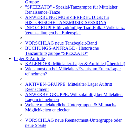
Gruppe
"SPEZZATO" - Spezial-Tanzgruppe für Mittelalter
Renaissance-Tänze
ANWERBUNG: MUSIZIERFREUDIGE für
HISTORISCHE TANZMUSIK SESSIONS
INFO-GRUPPE für zukünftige Trad-Folk- / Volkstanz-
Veranstaltungen bei Eulenspiel
VORSCHLAG neue Tanzbegleit-Band
BUCHUNGS-ANFRAGE - Historische
Tanzauftrittsgruppe "SPEZZATO"
Lager & Auftritte
KALENDER: Mittelalter-Lager & Auftritte (Übersicht)
Wie kannst du bei Mittelalter-Events am Eulen-Lager
teilnehmen?
AKTIVEN-GRUPPE: Mittelalter-Lager Auftritt
Reenactment
ANWERBE-GRUPPE: Will zukünftig bei Mittelalter-
Lagern teilnehmen
Weitere mittelalterliche Untergruppen & Mitmach-
Möglichkeiten entdecken
VORSCHLAG neue Reenactment-Untergruppe oder
neue Sparte