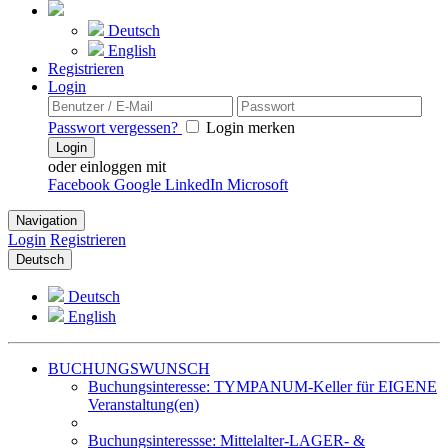
Deutsch
English
Registrieren
Login
Passwort vergessen?
Login merken
Login
oder einloggen mit
Facebook
Google
LinkedIn
Microsoft
Navigation
Login
Registrieren
Deutsch
Deutsch
English
BUCHUNGSWUNSCH
Buchungsinteresse: TYMPANUM-Keller für EIGENE
Veranstaltung(en)
Buchungsinteressse: Mittelalter-LAGER- &