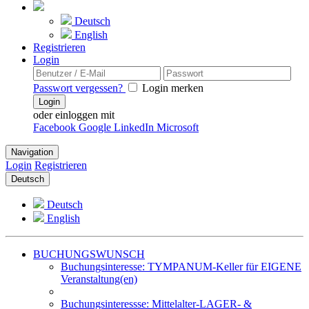
Deutsch
English
Registrieren
Login
Passwort vergessen?
Login merken
Login
oder einloggen mit
Facebook
Google
LinkedIn
Microsoft
Navigation
Login
Registrieren
Deutsch
Deutsch
English
BUCHUNGSWUNSCH
Buchungsinteresse: TYMPANUM-Keller für EIGENE
Veranstaltung(en)
Buchungsinteressse: Mittelalter-LAGER- &