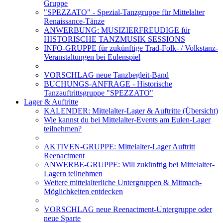
Gruppe
"SPEZZATO" - Spezial-Tanzgruppe für Mittelalter
Renaissance-Tänze
ANWERBUNG: MUSIZIERFREUDIGE für
HISTORISCHE TANZMUSIK SESSIONS
INFO-GRUPPE für zukünftige Trad-Folk- / Volkstanz-
Veranstaltungen bei Eulenspiel
VORSCHLAG neue Tanzbegleit-Band
BUCHUNGS-ANFRAGE - Historische
Tanzauftrittsgruppe "SPEZZATO"
Lager & Auftritte
KALENDER: Mittelalter-Lager & Auftritte (Übersicht)
Wie kannst du bei Mittelalter-Events am Eulen-Lager
teilnehmen?
AKTIVEN-GRUPPE: Mittelalter-Lager Auftritt
Reenactment
ANWERBE-GRUPPE: Will zukünftig bei Mittelalter-
Lagern teilnehmen
Weitere mittelalterliche Untergruppen & Mitmach-
Möglichkeiten entdecken
VORSCHLAG neue Reenactment-Untergruppe oder
neue Sparte