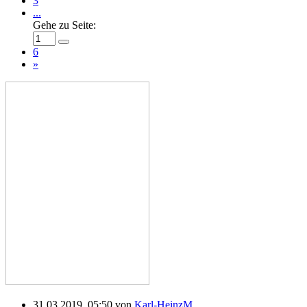
3
...
Gehe zu Seite:
6
»
31.03.2019, 05:50 von
Karl-HeinzM