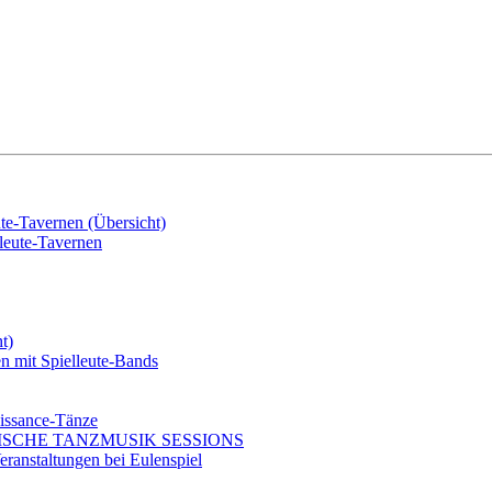
e-Tavernen (Übersicht)
eute-Tavernen
t)
mit Spielleute-Bands
issance-Tänze
ISCHE TANZMUSIK SESSIONS
ranstaltungen bei Eulenspiel