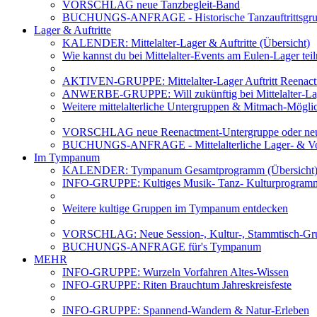
VORSCHLAG neue Tanzbegleit-Band
BUCHUNGS-ANFRAGE - Historische Tanzauftrittsg
Lager & Auftritte
KALENDER: Mittelalter-Lager & Auftritte (Übersicht)
Wie kannst du bei Mittelalter-Events am Eulen-Lager te
AKTIVEN-GRUPPE: Mittelalter-Lager Auftritt Reenac
ANWERBE-GRUPPE: Will zukünftig bei Mittelalter-La
Weitere mittelalterliche Untergruppen & Mitmach-Mögli
VORSCHLAG neue Reenactment-Untergruppe oder neu
BUCHUNGS-ANFRAGE - Mittelalterliche Lager- & Vo
Im Tympanum
KALENDER: Tympanum Gesamtprogramm (Übersicht
INFO-GRUPPE: Kultiges Musik- Tanz- Kulturprogra
Weitere kultige Gruppen im Tympanum entdecken
VORSCHLAG: Neue Session-, Kultur-, Stammtisch-Grup
BUCHUNGS-ANFRAGE für's Tympanum
MEHR
INFO-GRUPPE: Wurzeln Vorfahren Altes-Wissen
INFO-GRUPPE: Riten Brauchtum Jahreskreisfeste
INFO-GRUPPE: Spannend-Wandern & Natur-Erleben