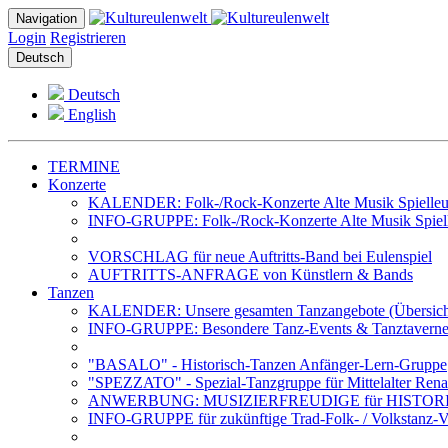
Navigation
Login
Registrieren
Deutsch
Deutsch
English
TERMINE
Konzerte
KALENDER: Folk-/Rock-Konzerte Alte Musik Spielleut
INFO-GRUPPE: Folk-/Rock-Konzerte Alte Musik Spiell
VORSCHLAG für neue Auftritts-Band bei Eulenspiel
AUFTRITTS-ANFRAGE von Künstlern & Bands
Tanzen
KALENDER: Unsere gesamten Tanzangebote (Übersich
INFO-GRUPPE: Besondere Tanz-Events & Tanztavernen 
"BASALO" - Historisch-Tanzen Anfänger-Lern-Gruppe
"SPEZZATO" - Spezial-Tanzgruppe für Mittelalter Rena
ANWERBUNG: MUSIZIERFREUDIGE für HISTOR
INFO-GRUPPE für zukünftige Trad-Folk- / Volkstanz-Ve