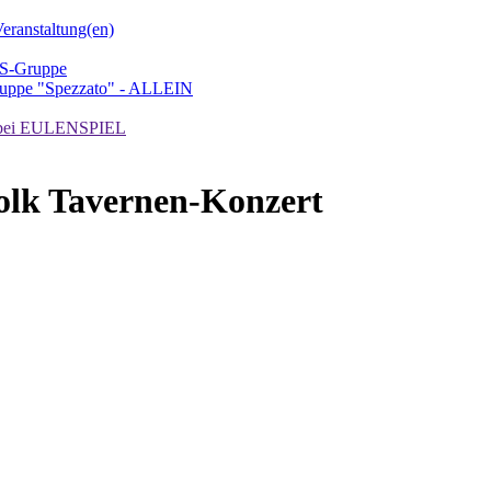
ranstaltung(en)
TS-Gruppe
uppe "Spezzato" - ALLEIN
ei EULENSPIEL
olk Tavernen-Konzert