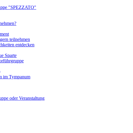
ruppe "SPEZZATO"
ilnehmen?
tment
gern teilnehmen
chkeiten entdecken
e Sparte
rführgruppe
)
mm im Tympanum
pe oder Veranstaltung