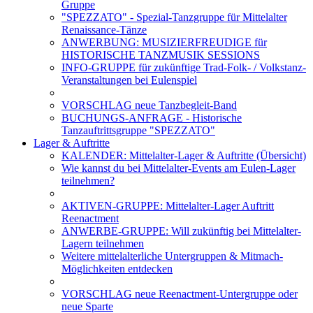
Gruppe
"SPEZZATO" - Spezial-Tanzgruppe für Mittelalter
Renaissance-Tänze
ANWERBUNG: MUSIZIERFREUDIGE für
HISTORISCHE TANZMUSIK SESSIONS
INFO-GRUPPE für zukünftige Trad-Folk- / Volkstanz-
Veranstaltungen bei Eulenspiel
VORSCHLAG neue Tanzbegleit-Band
BUCHUNGS-ANFRAGE - Historische
Tanzauftrittsgruppe "SPEZZATO"
Lager & Auftritte
KALENDER: Mittelalter-Lager & Auftritte (Übersicht)
Wie kannst du bei Mittelalter-Events am Eulen-Lager
teilnehmen?
AKTIVEN-GRUPPE: Mittelalter-Lager Auftritt
Reenactment
ANWERBE-GRUPPE: Will zukünftig bei Mittelalter-
Lagern teilnehmen
Weitere mittelalterliche Untergruppen & Mitmach-
Möglichkeiten entdecken
VORSCHLAG neue Reenactment-Untergruppe oder
neue Sparte