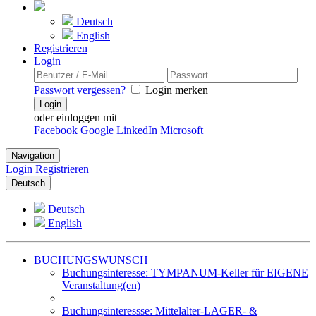
Deutsch
English
Registrieren
Login
Passwort vergessen?
Login merken
Login
oder einloggen mit
Facebook
Google
LinkedIn
Microsoft
Navigation
Login
Registrieren
Deutsch
Deutsch
English
BUCHUNGSWUNSCH
Buchungsinteresse: TYMPANUM-Keller für EIGENE
Veranstaltung(en)
Buchungsinteressse: Mittelalter-LAGER- &