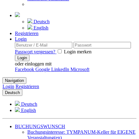
Deutsch
English
Registrieren
Login
Passwort vergessen?
Login merken
Login
oder einloggen mit
Facebook
Google
LinkedIn
Microsoft
Navigation
Login
Registrieren
Deutsch
Deutsch
English
BUCHUNGSWUNSCH
Buchungsinteresse: TYMPANUM-Keller für EIGENE
Veranstaltung(en)