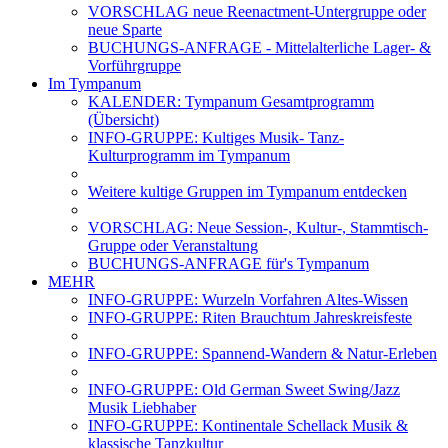
VORSCHLAG neue Reenactment-Untergruppe oder
neue Sparte
BUCHUNGS-ANFRAGE - Mittelalterliche Lager- &
Vorführgruppe
Im Tympanum
KALENDER: Tympanum Gesamtprogramm
(Übersicht)
INFO-GRUPPE: Kultiges Musik- Tanz-
Kulturprogramm im Tympanum
Weitere kultige Gruppen im Tympanum entdecken
VORSCHLAG: Neue Session-, Kultur-, Stammtisch-
Gruppe oder Veranstaltung
BUCHUNGS-ANFRAGE für's Tympanum
MEHR
INFO-GRUPPE: Wurzeln Vorfahren Altes-Wissen
INFO-GRUPPE: Riten Brauchtum Jahreskreisfeste
INFO-GRUPPE: Spannend-Wandern & Natur-Erleben
INFO-GRUPPE: Old German Sweet Swing/Jazz
Musik Liebhaber
INFO-GRUPPE: Kontinentale Schellack Musik &
klassische Tanzkultur