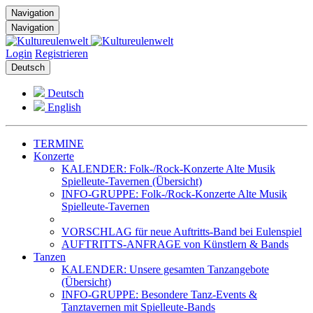
Navigation
Navigation
Login
Registrieren
Deutsch
Deutsch
English
TERMINE
Konzerte
KALENDER: Folk-/Rock-Konzerte Alte Musik
Spielleute-Tavernen (Übersicht)
INFO-GRUPPE: Folk-/Rock-Konzerte Alte Musik
Spielleute-Tavernen
VORSCHLAG für neue Auftritts-Band bei Eulenspiel
AUFTRITTS-ANFRAGE von Künstlern & Bands
Tanzen
KALENDER: Unsere gesamten Tanzangebote
(Übersicht)
INFO-GRUPPE: Besondere Tanz-Events &
Tanztavernen mit Spielleute-Bands