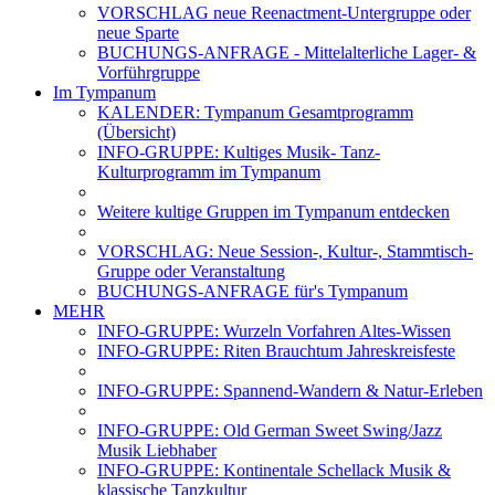
VORSCHLAG neue Reenactment-Untergruppe oder
neue Sparte
BUCHUNGS-ANFRAGE - Mittelalterliche Lager- &
Vorführgruppe
Im Tympanum
KALENDER: Tympanum Gesamtprogramm
(Übersicht)
INFO-GRUPPE: Kultiges Musik- Tanz-
Kulturprogramm im Tympanum
Weitere kultige Gruppen im Tympanum entdecken
VORSCHLAG: Neue Session-, Kultur-, Stammtisch-
Gruppe oder Veranstaltung
BUCHUNGS-ANFRAGE für's Tympanum
MEHR
INFO-GRUPPE: Wurzeln Vorfahren Altes-Wissen
INFO-GRUPPE: Riten Brauchtum Jahreskreisfeste
INFO-GRUPPE: Spannend-Wandern & Natur-Erleben
INFO-GRUPPE: Old German Sweet Swing/Jazz
Musik Liebhaber
INFO-GRUPPE: Kontinentale Schellack Musik &
klassische Tanzkultur