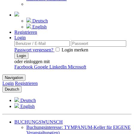
Deutsch
English
Registrieren
Login
Passwort vergessen?
Login merken
Login
oder einloggen mit
Facebook
Google
LinkedIn
Microsoft
Navigation
Login
Registrieren
Deutsch
Deutsch
English
BUCHUNGSWUNSCH
Buchungsinteresse: TYMPANUM-Keller für EIGENE
Veranstaltung(en)