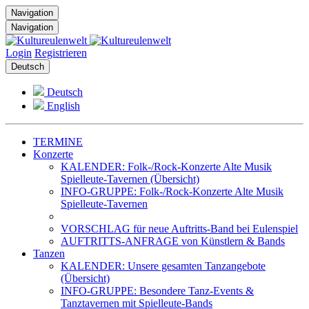
Navigation
Navigation
Login
Registrieren
Deutsch
Deutsch
English
TERMINE
Konzerte
KALENDER: Folk-/Rock-Konzerte Alte Musik
Spielleute-Tavernen (Übersicht)
INFO-GRUPPE: Folk-/Rock-Konzerte Alte Musik
Spielleute-Tavernen
VORSCHLAG für neue Auftritts-Band bei Eulenspiel
AUFTRITTS-ANFRAGE von Künstlern & Bands
Tanzen
KALENDER: Unsere gesamten Tanzangebote
(Übersicht)
INFO-GRUPPE: Besondere Tanz-Events &
Tanztavernen mit Spielleute-Bands