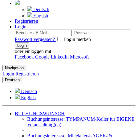
Deutsch
English
Registrieren
Login
Passwort vergessen?
Login merken
Login
oder einloggen mit
Facebook
Google
LinkedIn
Microsoft
Navigation
Login
Registrieren
Deutsch
Deutsch
English
BUCHUNGSWUNSCH
Buchungsinteresse: TYMPANUM-Keller für EIGENE
Veranstaltung(en)
Buchungsinteressse: Mittelalter-LAGER- &