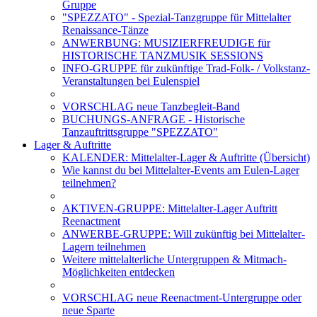
Gruppe
"SPEZZATO" - Spezial-Tanzgruppe für Mittelalter
Renaissance-Tänze
ANWERBUNG: MUSIZIERFREUDIGE für
HISTORISCHE TANZMUSIK SESSIONS
INFO-GRUPPE für zukünftige Trad-Folk- / Volkstanz-
Veranstaltungen bei Eulenspiel
VORSCHLAG neue Tanzbegleit-Band
BUCHUNGS-ANFRAGE - Historische
Tanzauftrittsgruppe "SPEZZATO"
Lager & Auftritte
KALENDER: Mittelalter-Lager & Auftritte (Übersicht)
Wie kannst du bei Mittelalter-Events am Eulen-Lager
teilnehmen?
AKTIVEN-GRUPPE: Mittelalter-Lager Auftritt
Reenactment
ANWERBE-GRUPPE: Will zukünftig bei Mittelalter-
Lagern teilnehmen
Weitere mittelalterliche Untergruppen & Mitmach-
Möglichkeiten entdecken
VORSCHLAG neue Reenactment-Untergruppe oder
neue Sparte