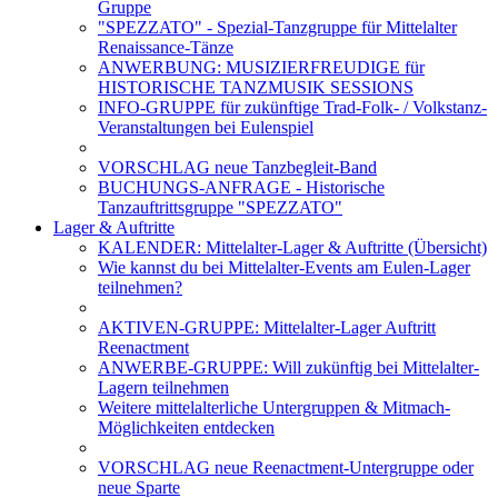
Gruppe
"SPEZZATO" - Spezial-Tanzgruppe für Mittelalter
Renaissance-Tänze
ANWERBUNG: MUSIZIERFREUDIGE für
HISTORISCHE TANZMUSIK SESSIONS
INFO-GRUPPE für zukünftige Trad-Folk- / Volkstanz-
Veranstaltungen bei Eulenspiel
VORSCHLAG neue Tanzbegleit-Band
BUCHUNGS-ANFRAGE - Historische
Tanzauftrittsgruppe "SPEZZATO"
Lager & Auftritte
KALENDER: Mittelalter-Lager & Auftritte (Übersicht)
Wie kannst du bei Mittelalter-Events am Eulen-Lager
teilnehmen?
AKTIVEN-GRUPPE: Mittelalter-Lager Auftritt
Reenactment
ANWERBE-GRUPPE: Will zukünftig bei Mittelalter-
Lagern teilnehmen
Weitere mittelalterliche Untergruppen & Mitmach-
Möglichkeiten entdecken
VORSCHLAG neue Reenactment-Untergruppe oder
neue Sparte