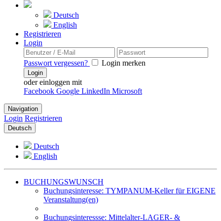
Deutsch
English
Registrieren
Login
Passwort vergessen?
Login merken
Login
oder einloggen mit
Facebook
Google
LinkedIn
Microsoft
Navigation
Login
Registrieren
Deutsch
Deutsch
English
BUCHUNGSWUNSCH
Buchungsinteresse: TYMPANUM-Keller für EIGENE
Veranstaltung(en)
Buchungsinteressse: Mittelalter-LAGER- &