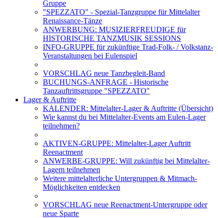
Gruppe
"SPEZZATO" - Spezial-Tanzgruppe für Mittelalter
Renaissance-Tänze
ANWERBUNG: MUSIZIERFREUDIGE für
HISTORISCHE TANZMUSIK SESSIONS
INFO-GRUPPE für zukünftige Trad-Folk- / Volkstanz-
Veranstaltungen bei Eulenspiel
VORSCHLAG neue Tanzbegleit-Band
BUCHUNGS-ANFRAGE - Historische
Tanzauftrittsgruppe "SPEZZATO"
Lager & Auftritte
KALENDER: Mittelalter-Lager & Auftritte (Übersicht)
Wie kannst du bei Mittelalter-Events am Eulen-Lager
teilnehmen?
AKTIVEN-GRUPPE: Mittelalter-Lager Auftritt
Reenactment
ANWERBE-GRUPPE: Will zukünftig bei Mittelalter-
Lagern teilnehmen
Weitere mittelalterliche Untergruppen & Mitmach-
Möglichkeiten entdecken
VORSCHLAG neue Reenactment-Untergruppe oder
neue Sparte