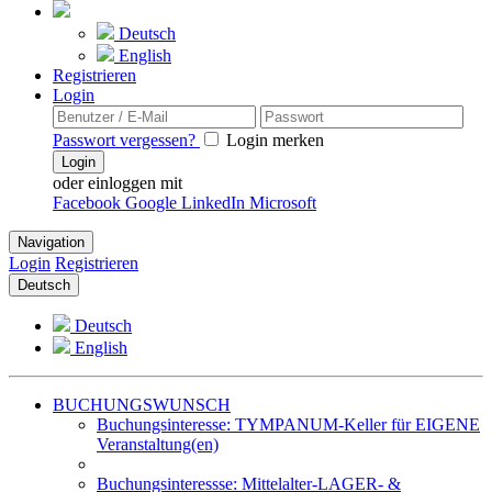
Deutsch
English
Registrieren
Login
Passwort vergessen?
Login merken
Login
oder einloggen mit
Facebook
Google
LinkedIn
Microsoft
Navigation
Login
Registrieren
Deutsch
Deutsch
English
BUCHUNGSWUNSCH
Buchungsinteresse: TYMPANUM-Keller für EIGENE
Veranstaltung(en)
Buchungsinteressse: Mittelalter-LAGER- &