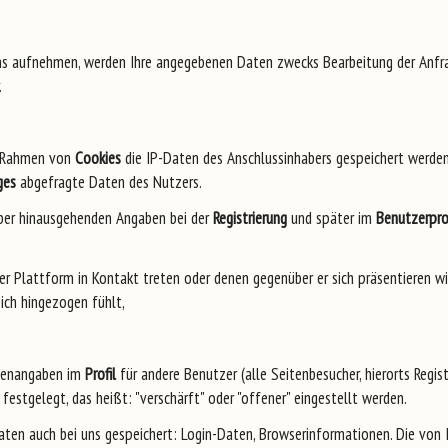
uns aufnehmen, werden Ihre angegebenen Daten zwecks Bearbeitung der Anfr
.
m Rahmen von
Cookies
die IP-Daten des Anschlussinhabers gespeichert werden,
ges
abgefragte Daten des Nutzers.
rüber hinausgehenden Angaben bei der
Registrierung
und später im
Benutzerprof
r Plattform in Kontakt treten oder denen gegenüber er sich präsentieren wi
ich hingezogen fühlt,
atenangaben im
Profil
für andere Benutzer (alle Seitenbesucher, hierorts Regi
 festgelegt, das heißt: "verschärft" oder "offener" eingestellt werden.
en auch bei uns gespeichert: Login-Daten, Browserinformationen. Die von Ih