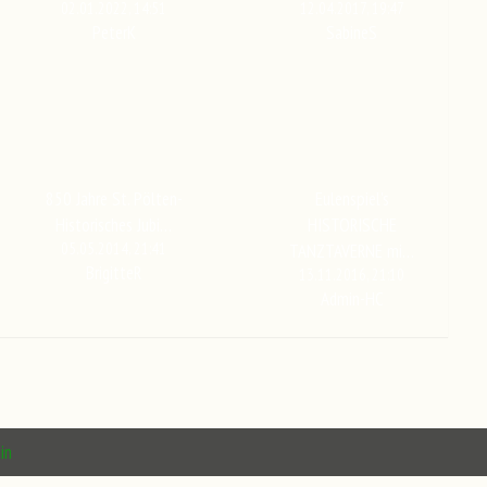
02.01.2022, 14:51
12.04.2017, 19:47
PeterK
SabineS
850 Jahre St. Pölten-
Eulenspiel's
Historisches Jubi…
HISTORISCHE
05.05.2014, 21:41
TANZTAVERNE mi…
BrigitteR
13.11.2016, 21:10
Admin-HC
in