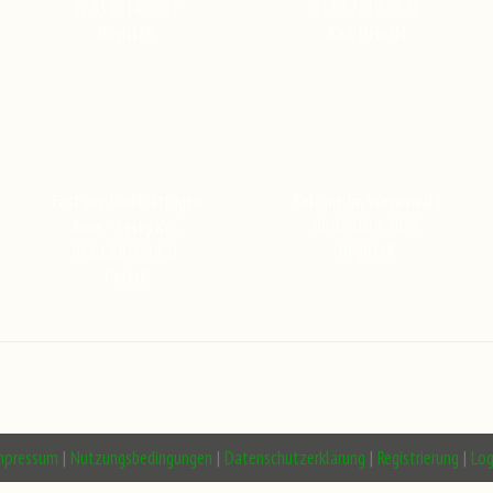
09.05.2014, 20:12
31.03.2019, 05:50
BrigitteR
Karl-HeinzM
Fest der fünfblättrigen
Beltane im Wienerwald
08.05.2014, 20:06
Rose - Cesky Kr…
BrigitteR
02.01.2022, 14:51
PeterK
mpressum
|
Nutzungsbedingungen
|
Datenschutzerklärung
|
Registrierung
|
Log