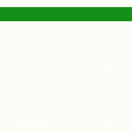
Rosenburg- Historisches
2018 02 23 Spielleute-
Burgtreiben 2013
Taverne mit NARRE…
09.05.2014, 20:12
20.03.2018, 02:23
BrigitteR
Admin-HC
Rosenburg- Historisches
2019 03 23 ENSEMBLE
Burgtreiben 2013
LAKRITZ - Historisc…