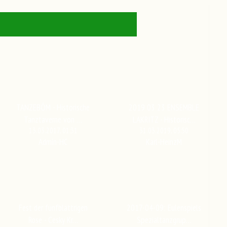
TANZEBÔM - Historische
2019 03 23 ENSEMBLE
Tanztaverne von …
LAKRITZ - Historisc…
13.03.2017, 01:31
31.03.2019, 05:50
Admin-HC
Karl-HeinzM
Fest der fünfblättrigen
2017-04-09: Eulenspiels
Rose - Cesky Kr…
Spezialtanzgrup…