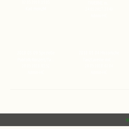
02.03.2019, 15:03
TAVERNE m…
Karl-HeinzM
24.01.2017, 23:40
Admin-HC
2018 03 09 Spezielle
2018 03 04 Historische
Pubfolk-Konzert/Ta…
Tanztaverne mit …
20.03.2018, 01:32
20.03.2018, 02:04
Admin-HC
Admin-HC
I