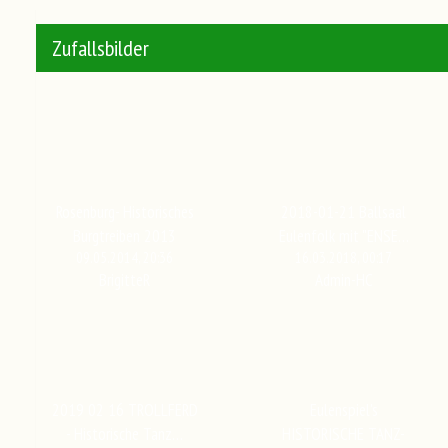
Zufallsbilder
Rosenburg- Historisches
2018-01-21 Ballsaal
Burgtreiben 2013
Eulenfolk mit "ENSE…
09.05.2014, 20:36
16.03.2018, 00:17
BrigitteR
Admin-HC
2019 02 16 TROLLFERD
Eulenspiel's
- Historische Tanz…
HISTORISCHE TANZ-