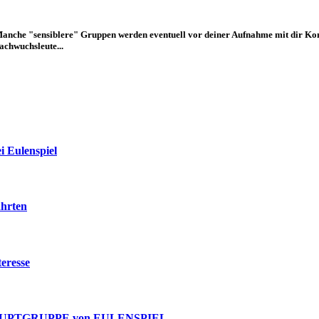
anche "sensiblere" Gruppen werden eventuell vor deiner Aufnahme mit dir Kont
achwuchsleute...
i Eulenspiel
ahrten
eresse
HAUPTGRUPPE von EULENSPIEL