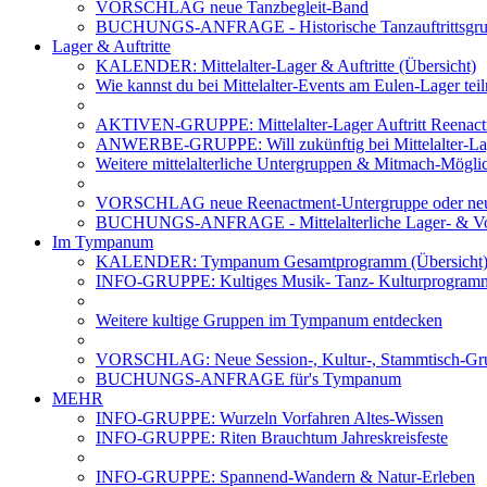
VORSCHLAG neue Tanzbegleit-Band
BUCHUNGS-ANFRAGE - Historische Tanzauftrittsg
Lager & Auftritte
KALENDER: Mittelalter-Lager & Auftritte (Übersicht)
Wie kannst du bei Mittelalter-Events am Eulen-Lager te
AKTIVEN-GRUPPE: Mittelalter-Lager Auftritt Reenac
ANWERBE-GRUPPE: Will zukünftig bei Mittelalter-La
Weitere mittelalterliche Untergruppen & Mitmach-Mögli
VORSCHLAG neue Reenactment-Untergruppe oder neu
BUCHUNGS-ANFRAGE - Mittelalterliche Lager- & Vo
Im Tympanum
KALENDER: Tympanum Gesamtprogramm (Übersicht
INFO-GRUPPE: Kultiges Musik- Tanz- Kulturprogra
Weitere kultige Gruppen im Tympanum entdecken
VORSCHLAG: Neue Session-, Kultur-, Stammtisch-Grup
BUCHUNGS-ANFRAGE für's Tympanum
MEHR
INFO-GRUPPE: Wurzeln Vorfahren Altes-Wissen
INFO-GRUPPE: Riten Brauchtum Jahreskreisfeste
INFO-GRUPPE: Spannend-Wandern & Natur-Erleben