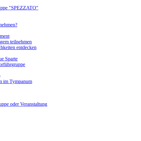
ruppe "SPEZZATO"
ilnehmen?
tment
gern teilnehmen
chkeiten entdecken
e Sparte
rführgruppe
)
mm im Tympanum
pe oder Veranstaltung