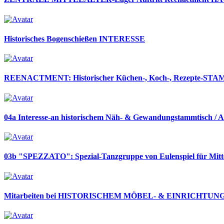
Historisches Bogenschießen INTERESSE
REENACTMENT: Historischer Küchen-, Koch-, Rezepte-S
04a Interesse-an historischem Näh- & Gewandungstammtisch / 
03b "SPEZZATO": Spezial-Tanzgruppe von Eulenspiel für Mitte
Mitarbeiten bei HISTORISCHEM MÖBEL- & EINRICHTUNGSBA