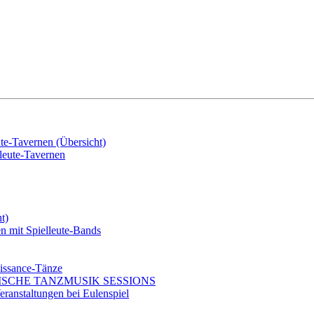
e-Tavernen (Übersicht)
eute-Tavernen
t)
mit Spielleute-Bands
issance-Tänze
ISCHE TANZMUSIK SESSIONS
ranstaltungen bei Eulenspiel