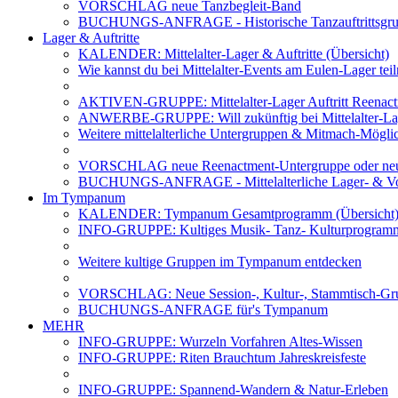
VORSCHLAG neue Tanzbegleit-Band
BUCHUNGS-ANFRAGE - Historische Tanzauftrittsg
Lager & Auftritte
KALENDER: Mittelalter-Lager & Auftritte (Übersicht)
Wie kannst du bei Mittelalter-Events am Eulen-Lager te
AKTIVEN-GRUPPE: Mittelalter-Lager Auftritt Reenac
ANWERBE-GRUPPE: Will zukünftig bei Mittelalter-La
Weitere mittelalterliche Untergruppen & Mitmach-Mögli
VORSCHLAG neue Reenactment-Untergruppe oder neu
BUCHUNGS-ANFRAGE - Mittelalterliche Lager- & Vo
Im Tympanum
KALENDER: Tympanum Gesamtprogramm (Übersicht
INFO-GRUPPE: Kultiges Musik- Tanz- Kulturprogra
Weitere kultige Gruppen im Tympanum entdecken
VORSCHLAG: Neue Session-, Kultur-, Stammtisch-Grup
BUCHUNGS-ANFRAGE für's Tympanum
MEHR
INFO-GRUPPE: Wurzeln Vorfahren Altes-Wissen
INFO-GRUPPE: Riten Brauchtum Jahreskreisfeste
INFO-GRUPPE: Spannend-Wandern & Natur-Erleben