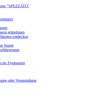
ruppe "SPEZZATO"
ilnehmen?
tment
gern teilnehmen
chkeiten entdecken
e Sparte
rführgruppe
)
mm im Tympanum
pe oder Veranstaltung