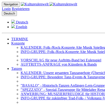
Navigation
Login
Registrieren
Deutsch
Deutsch
English
TERMINE
Konzerte
KALENDER: Folk-/Rock-Konzerte Alte Musik Spielleut
INFO-GRUPPE: Folk-/Rock-Konzerte Alte Musik Spiell
VORSCHLAG für neue Auftritts-Band bei Eulenspiel
AUFTRITTS-ANFRAGE von Künstlern & Bands
Tanzen
KALENDER: Unsere gesamten Tanzangebote (Übersich
INFO-GRUPPE: Besondere Tanz-Events & Tanztavernen 
"BASALO" - Historisch-Tanzen Anfänger-Lern-Gruppe
"SPEZZATO" - Spezial-Tanzgruppe für Mittelalter Rena
ANWERBUNG: MUSIZIERFREUDIGE für HISTOR
INFO-GRUPPE für zukünftige Trad-Folk- / Volkstanz-Ve