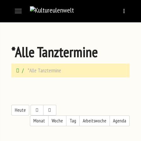
Navigation
Naviga
*Alle Tanztermine
*Alle Tanztermine
Heute
Monat
Woche
Tag
Arbeitswoche
Agenda