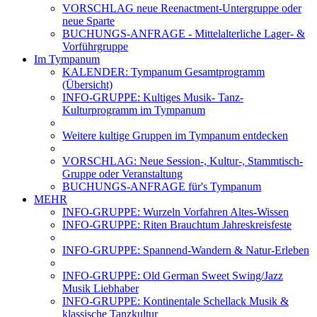
VORSCHLAG neue Reenactment-Untergruppe oder
neue Sparte
BUCHUNGS-ANFRAGE - Mittelalterliche Lager- &
Vorführgruppe
Im Tympanum
KALENDER: Tympanum Gesamtprogramm
(Übersicht)
INFO-GRUPPE: Kultiges Musik- Tanz-
Kulturprogramm im Tympanum
Weitere kultige Gruppen im Tympanum entdecken
VORSCHLAG: Neue Session-, Kultur-, Stammtisch-
Gruppe oder Veranstaltung
BUCHUNGS-ANFRAGE für's Tympanum
MEHR
INFO-GRUPPE: Wurzeln Vorfahren Altes-Wissen
INFO-GRUPPE: Riten Brauchtum Jahreskreisfeste
INFO-GRUPPE: Spannend-Wandern & Natur-Erleben
INFO-GRUPPE: Old German Sweet Swing/Jazz
Musik Liebhaber
INFO-GRUPPE: Kontinentale Schellack Musik &
klassische Tanzkultur