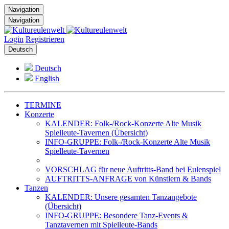
Navigation
Navigation
Login
Registrieren
Deutsch
Deutsch
English
TERMINE
Konzerte
KALENDER: Folk-/Rock-Konzerte Alte Musik
Spielleute-Tavernen (Übersicht)
INFO-GRUPPE: Folk-/Rock-Konzerte Alte Musik
Spielleute-Tavernen
VORSCHLAG für neue Auftritts-Band bei Eulenspiel
AUFTRITTS-ANFRAGE von Künstlern & Bands
Tanzen
KALENDER: Unsere gesamten Tanzangebote
(Übersicht)
INFO-GRUPPE: Besondere Tanz-Events &
Tanztavernen mit Spielleute-Bands