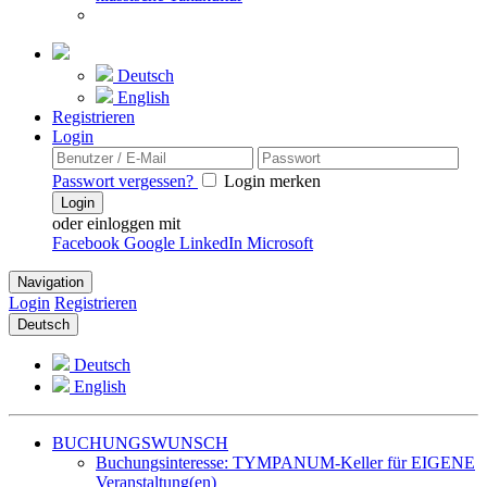
Deutsch
English
Registrieren
Login
Passwort vergessen?
Login merken
Login
oder einloggen mit
Facebook
Google
LinkedIn
Microsoft
Navigation
Login
Registrieren
Deutsch
Deutsch
English
BUCHUNGSWUNSCH
Buchungsinteresse: TYMPANUM-Keller für EIGENE
Veranstaltung(en)