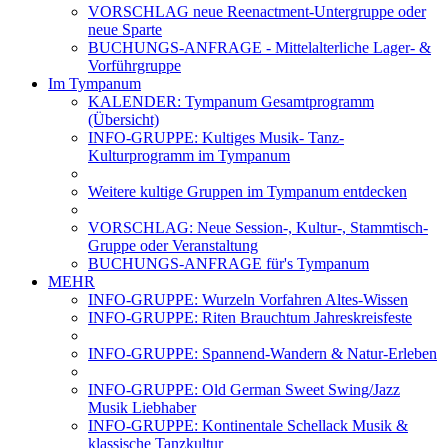
VORSCHLAG neue Reenactment-Untergruppe oder
neue Sparte
BUCHUNGS-ANFRAGE - Mittelalterliche Lager- &
Vorführgruppe
Im Tympanum
KALENDER: Tympanum Gesamtprogramm
(Übersicht)
INFO-GRUPPE: Kultiges Musik- Tanz-
Kulturprogramm im Tympanum
Weitere kultige Gruppen im Tympanum entdecken
VORSCHLAG: Neue Session-, Kultur-, Stammtisch-
Gruppe oder Veranstaltung
BUCHUNGS-ANFRAGE für's Tympanum
MEHR
INFO-GRUPPE: Wurzeln Vorfahren Altes-Wissen
INFO-GRUPPE: Riten Brauchtum Jahreskreisfeste
INFO-GRUPPE: Spannend-Wandern & Natur-Erleben
INFO-GRUPPE: Old German Sweet Swing/Jazz
Musik Liebhaber
INFO-GRUPPE: Kontinentale Schellack Musik &
klassische Tanzkultur