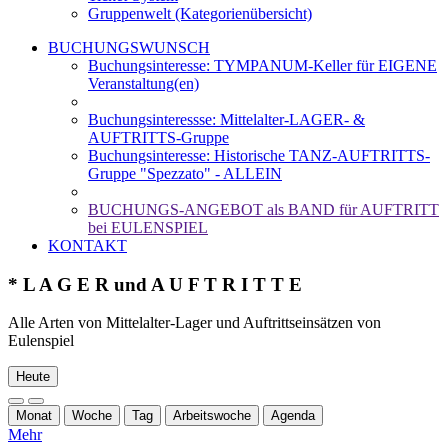
Gruppenwelt (Kategorienübersicht)
BUCHUNGSWUNSCH
Buchungsinteresse: TYMPANUM-Keller für EIGENE
Veranstaltung(en)
Buchungsinteressse: Mittelalter-LAGER- &
AUFTRITTS-Gruppe
Buchungsinteresse: Historische TANZ-AUFTRITTS-
Gruppe "Spezzato" - ALLEIN
BUCHUNGS-ANGEBOT als BAND für AUFTRITT
bei EULENSPIEL
KONTAKT
* L A G E R und A U F T R I T T E
Alle Arten von Mittelalter-Lager und Auftrittseinsätzen von
Eulenspiel
Heute
Monat
Woche
Tag
Arbeitswoche
Agenda
Mehr