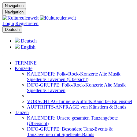
Navigation
Navigation
Login
Registrieren
Deutsch
Deutsch
English
TERMINE
Konzerte
KALENDER: Folk-/Rock-Konzerte Alte Musik
Spielleute-Tavernen (Übersicht)
INFO-GRUPPE: Folk-/Rock-Konzerte Alte Musik
Spielleute-Tavernen
VORSCHLAG für neue Auftritts-Band bei Eulenspiel
AUFTRITTS-ANFRAGE von Künstlern & Bands
Tanzen
KALENDER: Unsere gesamten Tanzangebote
(Übersicht)
INFO-GRUPPE: Besondere Tanz-Events &
Tanztavernen mit Spielleute-Bands