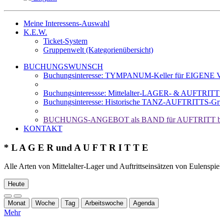
Meine Interessens-Auswahl
K.E.W.
Ticket-System
Gruppenwelt (Kategorienübersicht)
BUCHUNGSWUNSCH
Buchungsinteresse: TYMPANUM-Keller für EIGENE Ve
Buchungsinteressse: Mittelalter-LAGER- & AUFTRIT
Buchungsinteresse: Historische TANZ-AUFTRITTS-Gr
BUCHUNGS-ANGEBOT als BAND für AUFTRITT b
KONTAKT
* L A G E R und A U F T R I T T E
Alle Arten von Mittelalter-Lager und Auftrittseinsätzen von Eulenspie
Heute
Monat
Woche
Tag
Arbeitswoche
Agenda
Mehr