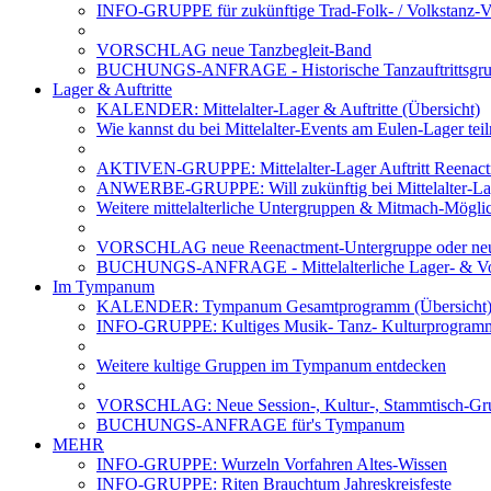
INFO-GRUPPE für zukünftige Trad-Folk- / Volkstanz-Ve
VORSCHLAG neue Tanzbegleit-Band
BUCHUNGS-ANFRAGE - Historische Tanzauftrittsg
Lager & Auftritte
KALENDER: Mittelalter-Lager & Auftritte (Übersicht)
Wie kannst du bei Mittelalter-Events am Eulen-Lager te
AKTIVEN-GRUPPE: Mittelalter-Lager Auftritt Reenac
ANWERBE-GRUPPE: Will zukünftig bei Mittelalter-La
Weitere mittelalterliche Untergruppen & Mitmach-Mögli
VORSCHLAG neue Reenactment-Untergruppe oder neu
BUCHUNGS-ANFRAGE - Mittelalterliche Lager- & Vo
Im Tympanum
KALENDER: Tympanum Gesamtprogramm (Übersicht
INFO-GRUPPE: Kultiges Musik- Tanz- Kulturprogra
Weitere kultige Gruppen im Tympanum entdecken
VORSCHLAG: Neue Session-, Kultur-, Stammtisch-Grup
BUCHUNGS-ANFRAGE für's Tympanum
MEHR
INFO-GRUPPE: Wurzeln Vorfahren Altes-Wissen
INFO-GRUPPE: Riten Brauchtum Jahreskreisfeste