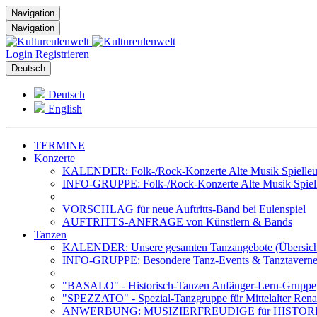
Navigation
Navigation
Login
Registrieren
Deutsch
Deutsch
English
TERMINE
Konzerte
KALENDER: Folk-/Rock-Konzerte Alte Musik Spielleut
INFO-GRUPPE: Folk-/Rock-Konzerte Alte Musik Spiell
VORSCHLAG für neue Auftritts-Band bei Eulenspiel
AUFTRITTS-ANFRAGE von Künstlern & Bands
Tanzen
KALENDER: Unsere gesamten Tanzangebote (Übersich
INFO-GRUPPE: Besondere Tanz-Events & Tanztavernen 
"BASALO" - Historisch-Tanzen Anfänger-Lern-Gruppe
"SPEZZATO" - Spezial-Tanzgruppe für Mittelalter Rena
ANWERBUNG: MUSIZIERFREUDIGE für HISTOR