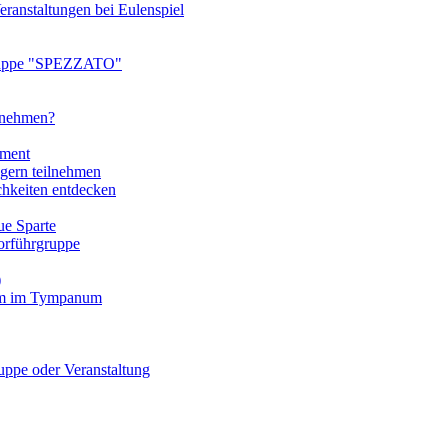
ranstaltungen bei Eulenspiel
ruppe "SPEZZATO"
ilnehmen?
tment
gern teilnehmen
chkeiten entdecken
e Sparte
rführgruppe
)
mm im Tympanum
pe oder Veranstaltung