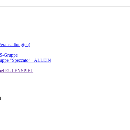
ranstaltung(en)
TS-Gruppe
uppe "Spezzato" - ALLEIN
ei EULENSPIEL
l