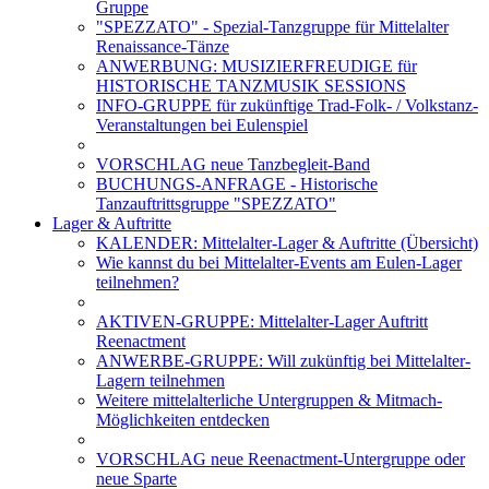
Gruppe
"SPEZZATO" - Spezial-Tanzgruppe für Mittelalter
Renaissance-Tänze
ANWERBUNG: MUSIZIERFREUDIGE für
HISTORISCHE TANZMUSIK SESSIONS
INFO-GRUPPE für zukünftige Trad-Folk- / Volkstanz-
Veranstaltungen bei Eulenspiel
VORSCHLAG neue Tanzbegleit-Band
BUCHUNGS-ANFRAGE - Historische
Tanzauftrittsgruppe "SPEZZATO"
Lager & Auftritte
KALENDER: Mittelalter-Lager & Auftritte (Übersicht)
Wie kannst du bei Mittelalter-Events am Eulen-Lager
teilnehmen?
AKTIVEN-GRUPPE: Mittelalter-Lager Auftritt
Reenactment
ANWERBE-GRUPPE: Will zukünftig bei Mittelalter-
Lagern teilnehmen
Weitere mittelalterliche Untergruppen & Mitmach-
Möglichkeiten entdecken
VORSCHLAG neue Reenactment-Untergruppe oder
neue Sparte