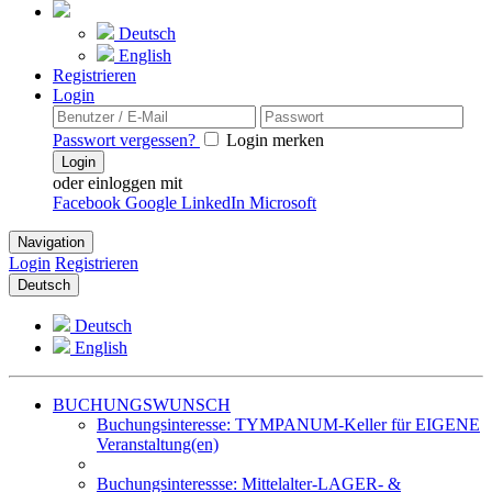
Deutsch
English
Registrieren
Login
Passwort vergessen?
Login merken
Login
oder einloggen mit
Facebook
Google
LinkedIn
Microsoft
Navigation
Login
Registrieren
Deutsch
Deutsch
English
BUCHUNGSWUNSCH
Buchungsinteresse: TYMPANUM-Keller für EIGENE
Veranstaltung(en)
Buchungsinteressse: Mittelalter-LAGER- &