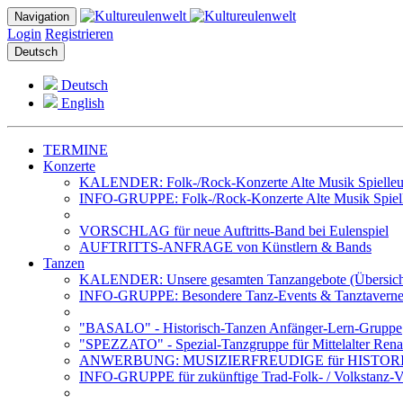
Navigation
Login
Registrieren
Deutsch
Deutsch
English
TERMINE
Konzerte
KALENDER: Folk-/Rock-Konzerte Alte Musik Spielleut
INFO-GRUPPE: Folk-/Rock-Konzerte Alte Musik Spiell
VORSCHLAG für neue Auftritts-Band bei Eulenspiel
AUFTRITTS-ANFRAGE von Künstlern & Bands
Tanzen
KALENDER: Unsere gesamten Tanzangebote (Übersich
INFO-GRUPPE: Besondere Tanz-Events & Tanztavernen 
"BASALO" - Historisch-Tanzen Anfänger-Lern-Gruppe
"SPEZZATO" - Spezial-Tanzgruppe für Mittelalter Rena
ANWERBUNG: MUSIZIERFREUDIGE für HISTOR
INFO-GRUPPE für zukünftige Trad-Folk- / Volkstanz-Ve