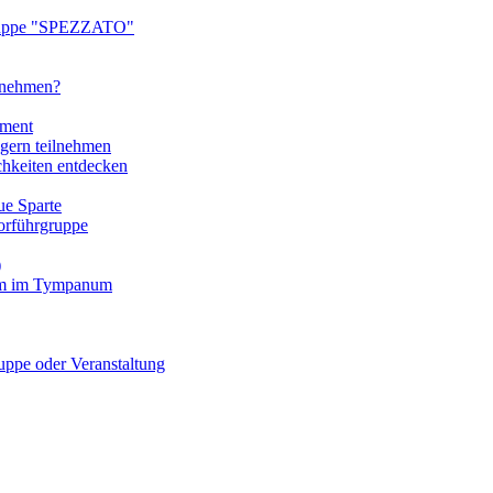
ruppe "SPEZZATO"
ilnehmen?
tment
gern teilnehmen
chkeiten entdecken
e Sparte
rführgruppe
)
mm im Tympanum
pe oder Veranstaltung