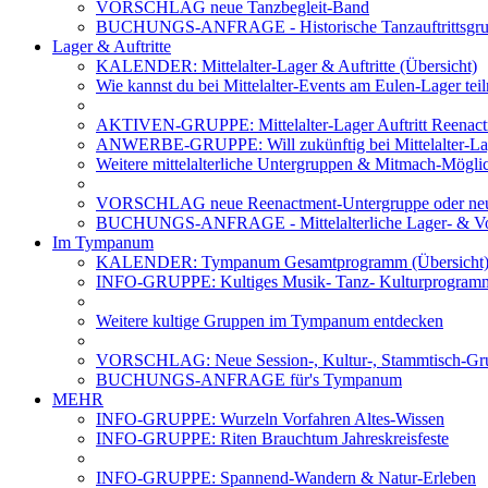
VORSCHLAG neue Tanzbegleit-Band
BUCHUNGS-ANFRAGE - Historische Tanzauftrittsg
Lager & Auftritte
KALENDER: Mittelalter-Lager & Auftritte (Übersicht)
Wie kannst du bei Mittelalter-Events am Eulen-Lager te
AKTIVEN-GRUPPE: Mittelalter-Lager Auftritt Reenac
ANWERBE-GRUPPE: Will zukünftig bei Mittelalter-La
Weitere mittelalterliche Untergruppen & Mitmach-Mögli
VORSCHLAG neue Reenactment-Untergruppe oder neu
BUCHUNGS-ANFRAGE - Mittelalterliche Lager- & Vo
Im Tympanum
KALENDER: Tympanum Gesamtprogramm (Übersicht
INFO-GRUPPE: Kultiges Musik- Tanz- Kulturprogra
Weitere kultige Gruppen im Tympanum entdecken
VORSCHLAG: Neue Session-, Kultur-, Stammtisch-Grup
BUCHUNGS-ANFRAGE für's Tympanum
MEHR
INFO-GRUPPE: Wurzeln Vorfahren Altes-Wissen
INFO-GRUPPE: Riten Brauchtum Jahreskreisfeste
INFO-GRUPPE: Spannend-Wandern & Natur-Erleben