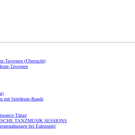
e-Tavernen (Übersicht)
eute-Tavernen
t)
mit Spielleute-Bands
issance-Tänze
ISCHE TANZMUSIK SESSIONS
ranstaltungen bei Eulenspiel