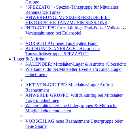
Gruppe
"SPEZZATO" - Spezial-Tanzgruppe für Mittelalter
Renaissance-Tänze
ANWERBUNG: MUSIZIERFREUDIGE für
HISTORISCHE TANZMUSIK SESSIONS
INFO-GRUPPE für zukünftige Trad-Folk- / Volkstanz-
Veranstaltungen bei Eulenspiel
VORSCHLAG neue Tanzbegleit-Band
BUCHUNGS-ANFRAGE - Historische
Tanzauftrittsgruppe "SPEZZATO"
Lager & Auftritte
KALENDER: Mittelalter-Lager & Auftritte (Übersicht)
Wie kannst du bei Mittelalter-Events am Eulen-Lager
teilnehmen?
AKTIVEN-GRUPPE: Mittelalter-Lager Auftritt
Reenactment
ANWERBE-GRUPPE: Will zukünftig bei Mittelalter-
Lagern teilnehmen
Weitere mittelalterliche Untergruppen & Mitmach-
Möglichkeiten entdecken
VORSCHLAG neue Reenactment-Untergruppe oder
neue Sparte