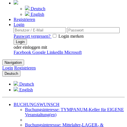
Deutsch
English
Registrieren
Login
Passwort vergessen?
Login merken
Login
oder einloggen mit
Facebook
Google
LinkedIn
Microsoft
Navigation
Login
Registrieren
Deutsch
Deutsch
English
BUCHUNGSWUNSCH
Buchungsinteresse: TYMPANUM-Keller für EIGENE
Veranstaltung(en)
Buchungsinteressse: Mittelalter-LAGER- &