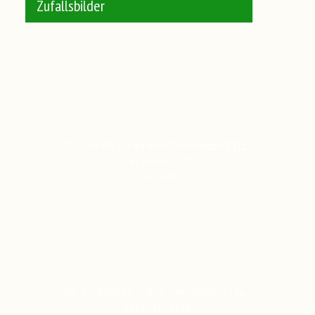
Zufallsbilder
2010-04-04 Ostara im Germanengehöft Els…
04.05.2014, 20:49
BrigitteR
BAL AUVERGNAT - PARIS-SIMONNIN (F) - Vo…
24.01.2017, 22:28