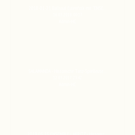
2018-01-21 Ballsaal Eulenfolk mit "ENSE…
16.03.2018, 00:17
Admin-HC
SALAMANDA - Historische Tanz-Spielleute…
12.03.2017, 23:42
Admin-HC
2019 03 23 ENSEMBLE LAKRITZ - Historisc…