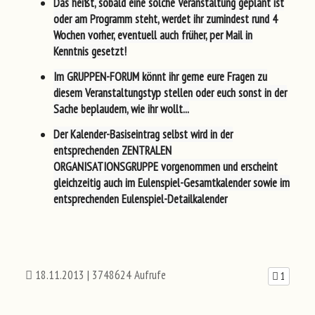
Das heißt, sobald eine solche Veranstaltung
geplant
ist
oder
am Programm steht
, werdet ihr zumindest
rund 4
Wochen vorher
, eventuell
auch früher
, per Mail in
Kenntnis gesetzt!
Im
GRUPPEN-FORUM
könnt ihr gerne eure Fragen zu
diesem Veranstaltungstyp stellen oder euch sonst in der
Sache beplaudern, wie ihr wollt...
Der
Kalender-Basiseintrag
selbst wird in der
entsprechenden
ZENTRALEN
ORGANISATIONSGRUPPE
vorgenommen und
erscheint
gleichzeitig auch im
Eulenspiel-Gesamtkalender
sowie im
entsprechenden
Eulenspiel-Detailkalender
18.11.2013
| 3748624 Aufrufe
1