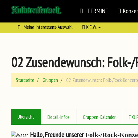
TERMINE
Konze
Meine Interessens-Auswahl
K.E.W.
02 Zusendewunsch: Folk-/
Startseite
Gruppen
02 Zusendewunsch: Folk-/Rock-Konzerte
Übersicht
Detail-Infos
Gruppen-Kalender
F O 
Hallo, Freunde unserer
Folk-/Rock-Konzer