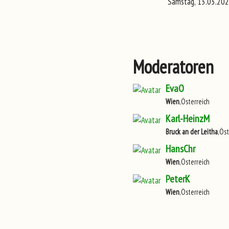
Samstag, 13.03.202
Moderatoren
EvaO
Wien
,Österreich
Karl-HeinzM
Bruck an der Leitha
,Öst
HansChr
Wien
,Österreich
PeterK
Wien
,Österreich