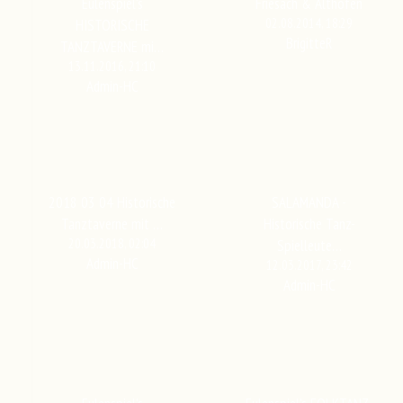
Eulenspiel's
Friesach & Althofen
02.08.2014, 18:29
HISTORISCHE
BrigitteR
TANZTAVERNE mi…
13.11.2016, 21:10
Admin-HC
2018 03 04 Historische
SALAMANDA -
Tanztaverne mit …
Historische Tanz-
20.03.2018, 02:04
Spielleute…
Admin-HC
12.03.2017, 23:42
Admin-HC