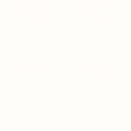
2019 01 26 Feitel -
Rosenburg- Historisches
Große Spielleute Fo…
Burgtreiben 2012
09.02.2019, 17:05
07.05.2014, 20:06
Karl-HeinzM
BrigitteR
Fest der fünfblättrigen
Friesach & Althofen
02.08.2014, 18:22
Rose - Cesky Kr…
BrigitteR
02.01.2022, 14:51
PeterK