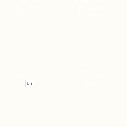
850 Jahre St. Pölten-
850 Jahre St. Pölten-
Historisches Jubi…
Historisches Jubi…
05.05.2014, 21:37
05.05.2014, 21:37
BrigitteR
BrigitteR
Eulenspiel's AUFTRITT
Eulenspiel's AUFTRITT
im HGM WINTER 2016
im HGM WINTER 2016
05.12.2016, 01:15
05.12.2016, 01:15
Admin-HC
2
Admin-HC