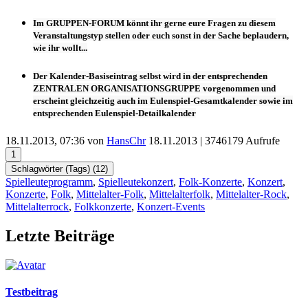
Im
GRUPPEN-FORUM
könnt ihr gerne eure Fragen zu diesem
Veranstaltungstyp stellen oder euch sonst in der Sache beplaudern,
wie ihr wollt...
Der
Kalender-Basiseintrag
selbst wird in der entsprechenden
ZENTRALEN ORGANISATIONSGRUPPE
vorgenommen und
erscheint
gleichzeitig auch im
Eulenspiel-Gesamtkalender
sowie im
entsprechenden
Eulenspiel-Detailkalender
18.11.2013, 07:36 von
HansChr
18.11.2013
| 3746179 Aufrufe
1
Schlagwörter (Tags) (
12
)
Spielleuteprogramm
,
Spielleutekonzert
,
Folk-Konzerte
,
Konzert
,
Konzerte
,
Folk
,
Mittelalter-Folk
,
Mittelalterfolk
,
Mittelalter-Rock
,
Mittelalterrock
,
Folkkonzerte
,
Konzert-Events
Letzte Beiträge
Testbeitrag