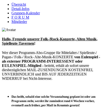
Übersicht
Detail-Infos
Gruppen-Kalender
F O R U M
Mitglieder
Hallo, Freunde unserer
Folk-/Rock-Konzerte, Alten Musik,
Spielleute-Tavernen
!
Wer dieser Programm-Abo-Gruppe für Mittelalter-/ Spielleute-/
Pagan-/ Folk-/ Rock- Alte-Musik-KONZERTE
von Eulenspiel
-
als externer PROGRAMM-INTERESSENT oder
EULENSPIEL-Mitglied -
beitritt, erhält ab sofort unsere
diesbezüglichen MAIL-ZUSENDUNGEN KOSTENFREI,
UNVERBINDLICH und BIS AUF JEDERZEITIGEN
WIDERRUF bei Nicht-Interesse.
Das heißt, sobald eine solche Veranstaltung
geplant
ist oder
am
Programm steht
, werdet ihr zumindest
rund 4 Wochen vorher
,
eventuell
auch früher
, per Mail in Kenntnis gesetzt!