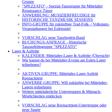
Gruppe
"SPEZZATO" - Spezial-Tanzgruppe für Mittelalter
Renaissance-Tänze
ANWERBUNG: MUSIZIERFREUDIGE für
HISTORISCHE TANZMUSIK SESSIONS
INFO-GRUPPE für zukünftige Trad-Folk- / Volkstanz-
Veranstaltungen bei Eulenspiel
VORSCHLAG neue Tanzbegleit-Band
BUCHUNGS-ANFRAGE - Historische
Tanzauftrittsgruppe "SPEZZATO"
Lager & Auftritte
KALENDER: Mittelalter-Lager & Auftritte (Übersicht)
Wie kannst du bei Mittelalter-Events am Eulen-Lager
teilnehmen?
AKTIVEN-GRUPPE: Mittelalter-Lager Auftritt
Reenactment
ANWERBE-GRUPPE: Will zukünftig bei Mittelalter-
Lagern teilnehmen
Weitere mittelalterliche Untergruppen & Mitmach-
Möglichkeiten entdecken
VORSCHLAG neue Reenactment-Untergruppe oder
neue Sparte