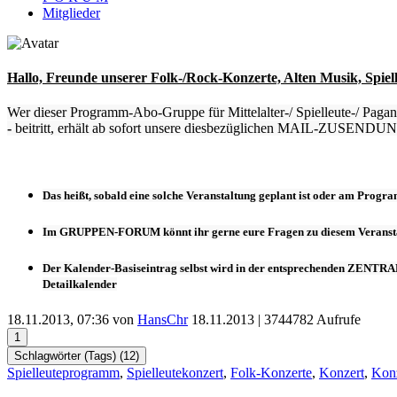
Mitglieder
Hallo, Freunde unserer
Folk-/Rock-Konzerte, Alten Musik, Spiel
Wer dieser Programm-Abo-Gruppe für Mittelalter-/ Spielleute-/ P
-
beitritt, erhält ab sofort unsere diesbezüglichen MAIL-
Das heißt, sobald eine solche Veranstaltung
geplant
ist oder
am Progra
Im
GRUPPEN-FORUM
könnt ihr gerne eure Fragen zu diesem Veranstal
Der
Kalender-Basiseintrag
selbst wird in der entsprechenden
ZENTRA
Detailkalender
18.11.2013, 07:36 von
HansChr
18.11.2013
| 3744782 Aufrufe
1
Schlagwörter (Tags) (
12
)
Spielleuteprogramm
,
Spielleutekonzert
,
Folk-Konzerte
,
Konzert
,
Konz