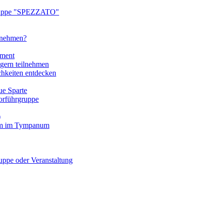
ruppe "SPEZZATO"
ilnehmen?
tment
gern teilnehmen
chkeiten entdecken
e Sparte
rführgruppe
)
mm im Tympanum
pe oder Veranstaltung