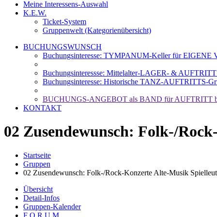
Meine Interessens-Auswahl
K.E.W.
Ticket-System
Gruppenwelt (Kategorienübersicht)
BUCHUNGSWUNSCH
Buchungsinteresse: TYMPANUM-Keller für EIGENE Ve
Buchungsinteressse: Mittelalter-LAGER- & AUFTRIT
Buchungsinteresse: Historische TANZ-AUFTRITTS-Gr
BUCHUNGS-ANGEBOT als BAND für AUFTRITT b
KONTAKT
02 Zusendewunsch: Folk-/Rock-
Startseite
Gruppen
02 Zusendewunsch: Folk-/Rock-Konzerte Alte-Musik Spielleu
Übersicht
Detail-Infos
Gruppen-Kalender
F O R U M