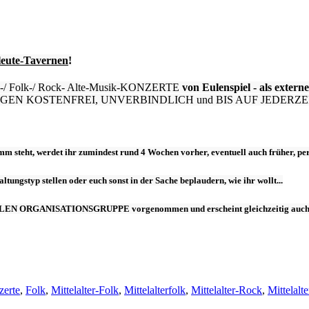
leute-Tavernen
!
agan-/ Folk-/ Rock- Alte-Musik-KONZERTE
von Eulenspiel
- als ext
ZUSENDUNGEN KOSTENFREI, UNVERBINDLICH und BIS AUF JEDERZEI
mm steht
, werdet ihr zumindest
rund 4 Wochen vorher
, eventuell
auch früher
, pe
tungstyp stellen oder euch sonst in der Sache beplaudern, wie ihr wollt...
LEN ORGANISATIONSGRUPPE
vorgenommen und
erscheint
gleichzeitig auc
erte
,
Folk
,
Mittelalter-Folk
,
Mittelalterfolk
,
Mittelalter-Rock
,
Mittelalt