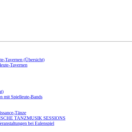
e-Tavernen (Übersicht)
eute-Tavernen
t)
mit Spielleute-Bands
issance-Tänze
ISCHE TANZMUSIK SESSIONS
ranstaltungen bei Eulenspiel