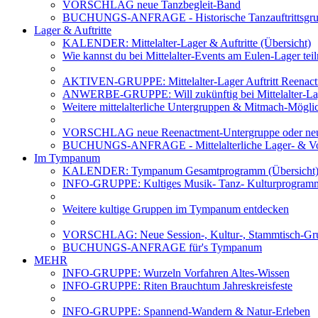
VORSCHLAG neue Tanzbegleit-Band
BUCHUNGS-ANFRAGE - Historische Tanzauftrittsg
Lager & Auftritte
KALENDER: Mittelalter-Lager & Auftritte (Übersicht)
Wie kannst du bei Mittelalter-Events am Eulen-Lager te
AKTIVEN-GRUPPE: Mittelalter-Lager Auftritt Reenac
ANWERBE-GRUPPE: Will zukünftig bei Mittelalter-La
Weitere mittelalterliche Untergruppen & Mitmach-Mögli
VORSCHLAG neue Reenactment-Untergruppe oder neu
BUCHUNGS-ANFRAGE - Mittelalterliche Lager- & Vo
Im Tympanum
KALENDER: Tympanum Gesamtprogramm (Übersicht
INFO-GRUPPE: Kultiges Musik- Tanz- Kulturprogra
Weitere kultige Gruppen im Tympanum entdecken
VORSCHLAG: Neue Session-, Kultur-, Stammtisch-Grup
BUCHUNGS-ANFRAGE für's Tympanum
MEHR
INFO-GRUPPE: Wurzeln Vorfahren Altes-Wissen
INFO-GRUPPE: Riten Brauchtum Jahreskreisfeste
INFO-GRUPPE: Spannend-Wandern & Natur-Erleben