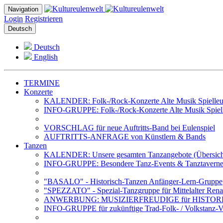
Navigation
Login
Registrieren
Deutsch
Deutsch
English
TERMINE
Konzerte
KALENDER: Folk-/Rock-Konzerte Alte Musik Spielleut
INFO-GRUPPE: Folk-/Rock-Konzerte Alte Musik Spiell
VORSCHLAG für neue Auftritts-Band bei Eulenspiel
AUFTRITTS-ANFRAGE von Künstlern & Bands
Tanzen
KALENDER: Unsere gesamten Tanzangebote (Übersich
INFO-GRUPPE: Besondere Tanz-Events & Tanztavernen 
"BASALO" - Historisch-Tanzen Anfänger-Lern-Gruppe
"SPEZZATO" - Spezial-Tanzgruppe für Mittelalter Rena
ANWERBUNG: MUSIZIERFREUDIGE für HISTOR
INFO-GRUPPE für zukünftige Trad-Folk- / Volkstanz-Ve