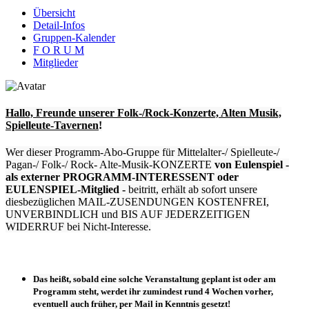
Übersicht
Detail-Infos
Gruppen-Kalender
F O R U M
Mitglieder
Hallo, Freunde unserer
Folk-/Rock-Konzerte, Alten Musik,
Spielleute-Tavernen
!
Wer dieser Programm-Abo-Gruppe für Mittelalter-/ Spielleute-/
Pagan-/ Folk-/ Rock- Alte-Musik-KONZERTE
von Eulenspiel
-
als externer PROGRAMM-INTERESSENT oder
EULENSPIEL-Mitglied -
beitritt, erhält ab sofort unsere
diesbezüglichen MAIL-ZUSENDUNGEN KOSTENFREI,
UNVERBINDLICH und BIS AUF JEDERZEITIGEN
WIDERRUF bei Nicht-Interesse.
Das heißt, sobald eine solche Veranstaltung
geplant
ist oder
am
Programm steht
, werdet ihr zumindest
rund 4 Wochen vorher
,
eventuell
auch früher
, per Mail in Kenntnis gesetzt!