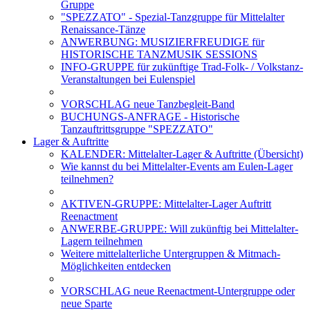
Gruppe
"SPEZZATO" - Spezial-Tanzgruppe für Mittelalter
Renaissance-Tänze
ANWERBUNG: MUSIZIERFREUDIGE für
HISTORISCHE TANZMUSIK SESSIONS
INFO-GRUPPE für zukünftige Trad-Folk- / Volkstanz-
Veranstaltungen bei Eulenspiel
VORSCHLAG neue Tanzbegleit-Band
BUCHUNGS-ANFRAGE - Historische
Tanzauftrittsgruppe "SPEZZATO"
Lager & Auftritte
KALENDER: Mittelalter-Lager & Auftritte (Übersicht)
Wie kannst du bei Mittelalter-Events am Eulen-Lager
teilnehmen?
AKTIVEN-GRUPPE: Mittelalter-Lager Auftritt
Reenactment
ANWERBE-GRUPPE: Will zukünftig bei Mittelalter-
Lagern teilnehmen
Weitere mittelalterliche Untergruppen & Mitmach-
Möglichkeiten entdecken
VORSCHLAG neue Reenactment-Untergruppe oder
neue Sparte