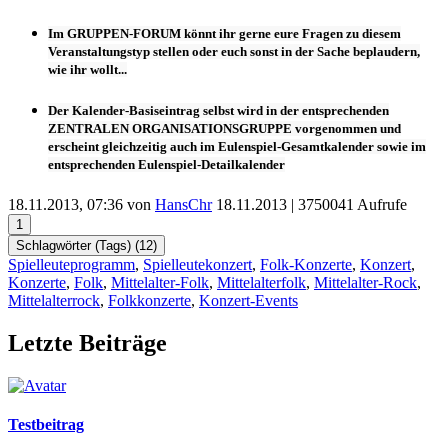
Im
GRUPPEN-FORUM
könnt ihr gerne eure Fragen zu diesem
Veranstaltungstyp stellen oder euch sonst in der Sache beplaudern,
wie ihr wollt...
Der
Kalender-Basiseintrag
selbst wird in der entsprechenden
ZENTRALEN ORGANISATIONSGRUPPE
vorgenommen und
erscheint
gleichzeitig auch im
Eulenspiel-Gesamtkalender
sowie im
entsprechenden
Eulenspiel-Detailkalender
18.11.2013, 07:36 von
HansChr
18.11.2013
| 3750041 Aufrufe
1
Schlagwörter (Tags) (
12
)
Spielleuteprogramm
,
Spielleutekonzert
,
Folk-Konzerte
,
Konzert
,
Konzerte
,
Folk
,
Mittelalter-Folk
,
Mittelalterfolk
,
Mittelalter-Rock
,
Mittelalterrock
,
Folkkonzerte
,
Konzert-Events
Letzte Beiträge
Testbeitrag