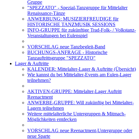
Gruppe
"SPEZZATO" - Spezial-Tanzgruppe für Mittelalter
Renaissance-Tänze
ANWERBUNG: MUSIZIERFREUDIGE für
HISTORISCHE TANZMUSIK SESSIONS
INFO-GRUPPE für zukünftige Trad-Folk- / Volkstanz-
Veranstaltungen bei Eulenspiel
VORSCHLAG neue Tanzbegleit-Band
BUCHUNGS-ANFRAGE - Historische
Tanzauftrittsgruppe "SPEZZATO"
Lager & Auftritte
KALENDER: Mittelalter-Lager & Auftritte (Übersicht)
Wie kannst du bei Mittelalter-Events am Eulen-Lager
teilnehmen?
AKTIVEN-GRUPPE: Mittelalter-Lager Auftritt
Reenactment
ANWERBE-GRUPPE: Will zukünftig bei Mittelalter-
Lagern teilnehmen
Weitere mittelalterliche Untergruppen & Mitmach-
Möglichkeiten entdecken
VORSCHLAG neue Reenactment-Untergruppe oder
neue Sparte