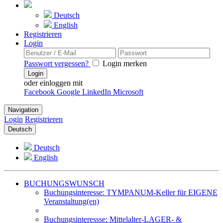
Deutsch
English
Registrieren
Login
Passwort vergessen?
Login merken
Login
oder einloggen mit
Facebook
Google
LinkedIn
Microsoft
Navigation
Login
Registrieren
Deutsch
Deutsch
English
BUCHUNGSWUNSCH
Buchungsinteresse: TYMPANUM-Keller für EIGENE
Veranstaltung(en)
Buchungsinteressse: Mittelalter-LAGER- &